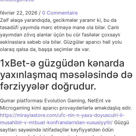
février 22, 2026
/
0 Commentaire
Zəif əlaqə yarandıqda, gecikmələr yaranır ki, bu da
təsadüfi yayımda mərc etməyə mane ola bilər. Canlı
yayımdan zövq alanlar üçün bu cür fasilələr çoxsaylı
əskinaslara səbəb ola bilər. Güzgülər aparıcı həll yolu
olaraq qalsa da, başqa seçimlər də var.
1xBet-ə güzgüdən kənarda
yaxınlaşmaq məsələsində də
fərziyyələr doğrudur.
Qumar platforması Evolution Gaming, NetEnt və
Microgaming kimi aparıcı provayderlərlə əməkdaşlıq edir.
https://miraylastore.com/ufc-nin-n-yaxs-doyusculri-il-
musahiblr-v-mtbuat-konfranslarndan-xususiyytlr/
Güzgü
saytları sayəsində istifadəçilər keyfiyyətdən ödün