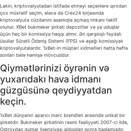
Lakin, kriptovalyutadan istifadə etməyi seçənlərə qırxdan
çox müxtəlif seçim, eləcə də Crex24 birjasında
kriptovalyuta cüzdanını asanlıqla açmaq imkanı təklif
olunur. XBet bukmeker şirkəti depozitlər və ya uduşlar
üçün heç bir komissiya haqqı almır. Ən qarşılıqlı faydalı
üsullar Sürətli Ödəniş Sistemi (FPS) və aşağı komissiyalı
kriptovalyutalardır. 1xBet-in müştəri xidmətləri hətta həftə
sonları belə həmişə mövcuddur.
Qiymətlərinizi öyrənin və
yuxarıdakı hava idmanı
güzgüsünə qeydiyyatdan
keçin.
1xBet dünyanın aparıcı mərc brendləri arasında unikal bir
şirkətdir. Bukmeker şirkətinin rəsmi fəaliyyəti 2007-ci ildə,
Ostrovdan qumar lisenziyası aldıqdan sonra başlamışdır.