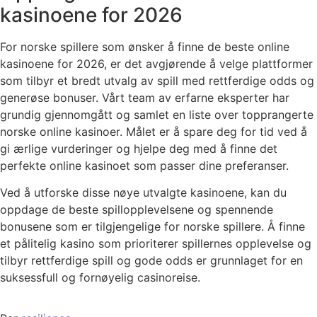
kasinoene for 2026
For norske spillere som ønsker å finne de beste online
kasinoene for 2026, er det avgjørende å velge plattformer
som tilbyr et bredt utvalg av spill med rettferdige odds og
generøse bonuser. Vårt team av erfarne eksperter har
grundig gjennomgått og samlet en liste over topprangerte
norske online kasinoer. Målet er å spare deg for tid ved å
gi ærlige vurderinger og hjelpe deg med å finne det
perfekte online kasinoet som passer dine preferanser.
Ved å utforske disse nøye utvalgte kasinoene, kan du
oppdage de beste spillopplevelsene og spennende
bonusene som er tilgjengelige for norske spillere. Å finne
et pålitelig kasino som prioriterer spillernes opplevelse og
tilbyr rettferdige spill og gode odds er grunnlaget for en
suksessfull og fornøyelig casinoreise.