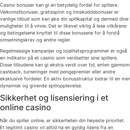
Casino bonuser kan gi en betydelig fordel for spillere.
Velkomstbonuser, gratisspinn og innskuddsbonuser er
vanlige tilbud som kan øke din spillkapital og dermed dine
muligheter til å vinne. Det er likevel viktig å lese vilkårene
og betingelsene knyttet til disse bonusene for å forstå
omsetningskrav og andre regler.
Regelmessige kampanjer og lojalitetsprogrammer er også
en indikator på et casino som verdsetter sine spillere.
Disse tilbudene kan gi ekstra verdi over tid, enten gjennom
cashback, turneringer med pengepremier eller andre
eksklusive fordeler. En aktiv bonusstruktur bidrar til en mer
dynamisk og givende spillopplevelse.
Sikkerhet og lisensiering i et
online casino
Når du spiller online, er sikkerheten din høyeste prioritet.
Et legitimt casino vil alltid ha en gyldig lisens fra en