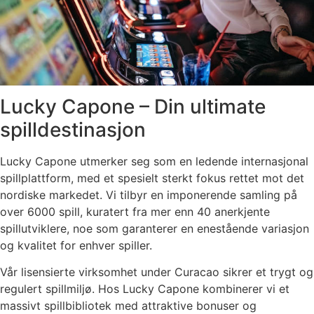
Lucky Capone – Din ultimate
spilldestinasjon
Lucky Capone utmerker seg som en ledende internasjonal
spillplattform, med et spesielt sterkt fokus rettet mot det
nordiske markedet. Vi tilbyr en imponerende samling på
over 6000 spill, kuratert fra mer enn 40 anerkjente
spillutviklere, noe som garanterer en enestående variasjon
og kvalitet for enhver spiller.
Vår lisensierte virksomhet under Curacao sikrer et trygt og
regulert spillmiljø. Hos Lucky Capone kombinerer vi et
massivt spillbibliotek med attraktive bonuser og