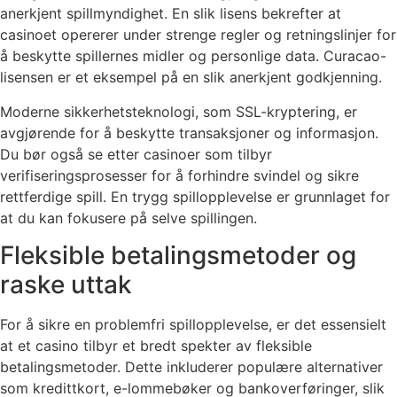
anerkjent spillmyndighet. En slik lisens bekrefter at
casinoet opererer under strenge regler og retningslinjer for
å beskytte spillernes midler og personlige data. Curacao-
lisensen er et eksempel på en slik anerkjent godkjenning.
Moderne sikkerhetsteknologi, som SSL-kryptering, er
avgjørende for å beskytte transaksjoner og informasjon.
Du bør også se etter casinoer som tilbyr
verifiseringsprosesser for å forhindre svindel og sikre
rettferdige spill. En trygg spillopplevelse er grunnlaget for
at du kan fokusere på selve spillingen.
Fleksible betalingsmetoder og
raske uttak
For å sikre en problemfri spillopplevelse, er det essensielt
at et casino tilbyr et bredt spekter av fleksible
betalingsmetoder. Dette inkluderer populære alternativer
som kredittkort, e-lommebøker og bankoverføringer, slik