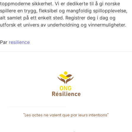
toppmoderne sikkerhet. Vi er dedikerte til å gi norske
spillere en trygg, fleksibel og mangfoldig spillopplevelse,
alt samlet på ett enkelt sted. Registrer deg i dag og
utforsk et univers av underholdning og vinnermuligheter.
Par
resilience
"Les actes ne valent que par leurs intentions"