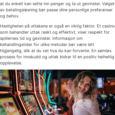
at du enkelt kan sette inn penger og ta ut gevinster. Valget
av betalingsløsning bør passe dine personlige preferanser
og behov.
Hastigheten på uttakene er også en viktig faktor. Et casino
som behandler uttak raskt og effektivt, viser respekt for
spillernes tid og gevinster. Informasjon om
behandlingstider for ulike metoder bør være lett
tilgjengelig, slik at du vet hva du kan forvente. En sømløs
prosess for innskudd og uttak bidrar til en positiv helhetlig
opplevelse.