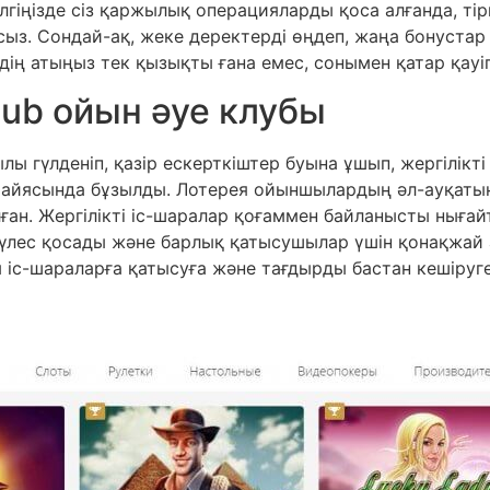
елгіңізде сіз қаржылық операцияларды қоса алғанда, ті
асыз. Сондай-ақ, жеке деректерді өңдеп, жаңа бонуст
здің атыңыз тек қызықты ғана емес, сонымен қатар қауіп
lub ойын әуе клубы
лы гүлденіп, қазір ескерткіштер буына ұшып, жергілікт
 Вирайясында бұзылды. Лотерея ойыншылардың әл-ауқат
алған. Жергілікті іс-шаралар қоғаммен байланысты нығ
 үлес қосады және барлық қатысушылар үшін қонақжай
 іс-шараларға қатысуға және тағдырды бастан кешіруге