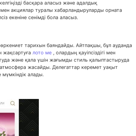
ркелгіңізді басқара аласыз және адалдық
ар мен акциялар туралы хабарландыруларды орната
сіз екеніне сенімді бола аласыз.
і өркениет тарихын баяндайды. Айтпақшы, бұл ауданда
ын жақсартуға
лото ме
, олардың қауіпсіздігі мен
айтуда және қала үшін жағымды стиль қалыптастыруда
 атмосфера жасайды. Делегаттар керемет уақыт
 мүмкіндік алады.