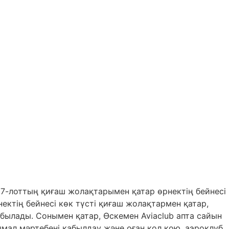
37-лоттың қиғаш жолақтарымен қатар өрнектің бейнесі
ктің бейнесі көк түсті қиғаш жолақтармен қатар,
абылады. Сонымен қатар, Өскемен Aviaclub апта сайын
нымал мәртебені қабылдау және оған қол қою, аэроклуб