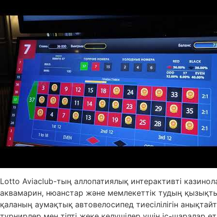
Lotto Aviaclub-тың аллопатиялық интерактивті казино
аквамарин, нюанстар және мемлекеттік тудың қызықты 
қаланың аумақтық автовелосипед тиесілілігін анықтай
турнирлер мен тіпті жеке келушілер үшін іс-шаралар өт