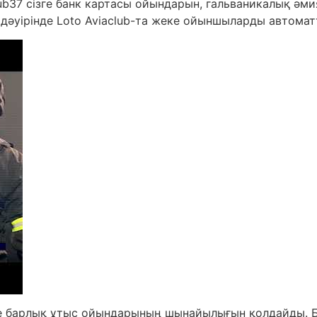
lub37 сізге банк картасы ойындарын, гальваникалық ә
 дәуірінде Loto Aviaclub-та жеке ойыншыларды автома
не барлық ұтыс ойындарының шынайылығын қолдайды. Б