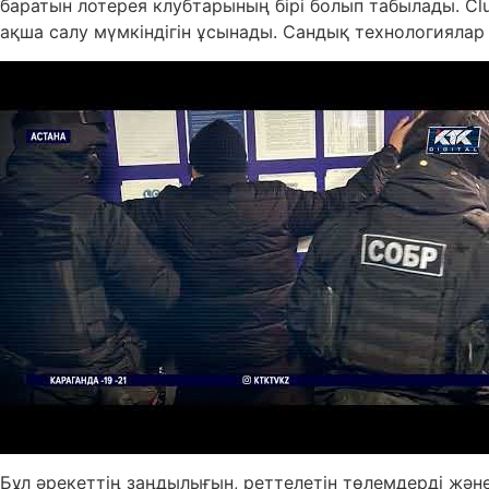
баратын лотерея клубтарының бірі болып табылады. C
ақша салу мүмкіндігін ұсынады. Сандық технологиялар
Бұл әрекеттің заңдылығын, реттелетін төлемдерді жә