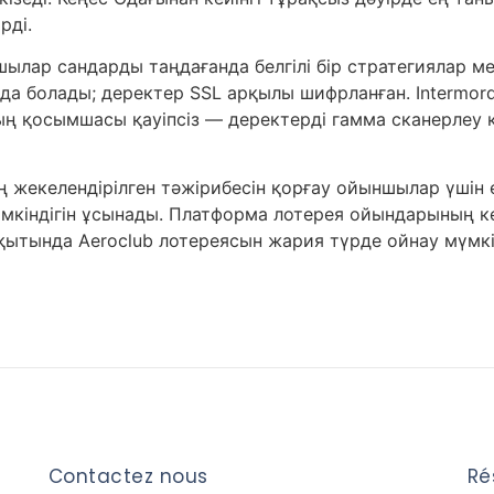
рді.
шылар сандарды таңдағанда белгілі бір стратегиялар 
да болады; деректер SSL арқылы шифрланған. Intermord
ың қосымшасы қауіпсіз — деректерді гамма сканерлеу
ң жекелендірілген тәжірибесін қорғау ойыншылар үшін
үмкіндігін ұсынады. Платформа лотерея ойындарының к
ақытында Aeroclub лотереясын жария түрде ойнау мүмкі
Contactez nous
Ré