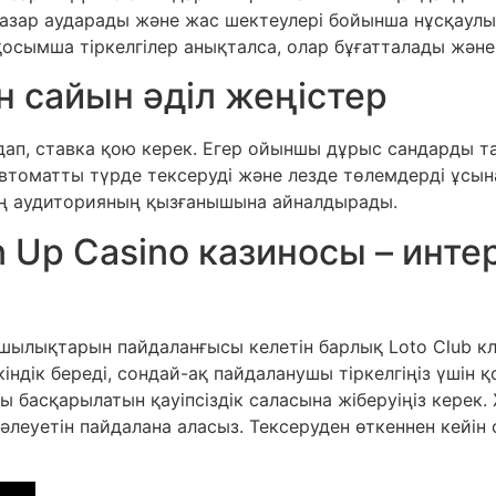
назар аударады және жас шектеулері бойынша нұсқаулық 
қосымша тіркелгілер анықталса, олар бұғатталады жән
үн сайын әділ жеңістер
ңдап, ставка қою керек. Егер ойыншы дұрыс сандарды т
втоматты түрде тексеруді және лезде төлемдерді ұсына
ең аудиторияның қызғанышына айналдырады.
n Up Casino казиносы – инт
ылықтарын пайдаланғысы келетін барлық Loto Club кли
індік береді, сондай-ақ пайдаланушы тіркелгіңіз үшін 
асқарылатын қауіпсіздік саласына жіберуіңіз керек. Жү
әлеуетін пайдалана аласыз. Тексеруден өткеннен кейін 