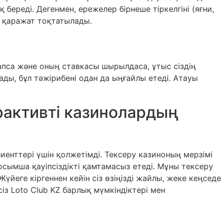
береді. Дегенмен, ережелер бірнеше тіркелгіні (яғни,
е қаражат тоқтатылады.
апса және оның ставкасы шырылдаса, ұтыс сіздің
ды, бұл тәжірибені одан да ыңғайлы етеді. Атауы
ерактивті казинолардың
енттері үшін қолжетімді. Тексеру казиноның мерзімі
қосымша қауіпсіздікті қамтамасыз етеді. Мұны тексеру
йеге кіргеннен кейін сіз өзіңізді жайлы, жеке кеңседе
сіз Loto Club KZ барлық мүмкіндіктері мен