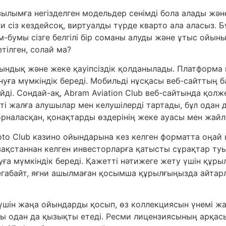
ымға негізделген модельдер сенімді бола алады және
 сіз кездейсоқ, виртуалды түрде кварто ала аласыз. Бұ
умы сізге белгілі бір соманы алуды және ұтыс ойынын 
тілген, солай ма?
ндық және жеке қауіпсіздік қолданылады. Платформа м
а мүмкіндік береді. Мобильді нұсқасы веб-сайттың ба
йді. Сондай-ақ, Abram Aviation Club веб-сайтында қол
кті жалға алушылар мен келушілерді тартады, бұл одан 
рналасқан, қонақтарды өздерінің жеке ауасы мен жай
oto Club казино ойындарына кез келген форматта оңай қ
азақстаннан келген инвесторларға қатысты сұрақтар ту
а мүмкіндік береді. Қажетті нәтижеге жету үшін құрыл
мегабайт, яғни ашылмаған қосымша құрылғыңызда айта
шін жаңа ойындарды қосып, өз коллекциясын үнемі жа
ды одан да қызықты етеді. Ресми лицензиясының арқасы