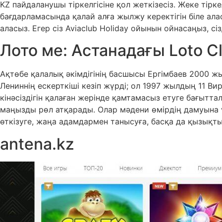
KZ пайдаланушы тіркелгісіне қол жеткізесіз. Жеке тірк
бағдарламасында қалай алға жылжу керектігін біле ал
аласыз. Егер сіз Aviaclub Holiday ойынын ойнасаңыз, сі
Лото ме: Астанадағы Loto C
Ақтөбе қалалық әкімдігінің басшысы Ергімбаев 2000 жы
Лениннің ескерткіші кезіп жүрді; ол 1997 жылдың 11
кінәсіздігін қалаған жерінде қамтамасыз етуге бағытт
маңызды рөл атқарады. Олар мәдени өмірдің дамуына
өткізуге, жаңа адамдармен танысуға, басқа да қызықты
antena.kz