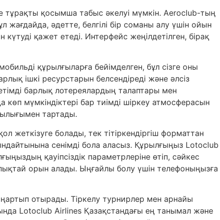
 тұрақты қосымша табыс әкелуі мүмкін. Aeroclub-тың
л жағдайда, әдетте, белгілі бір соманы алу үшін ойын
күтуді қажет етеді. Интерфейс жеңілдетілген, бірақ
обильді құрылғыларға бейімделген, бұл сізге оны
рлық ішкі ресурстарын белсендіреді және әлсіз
жетімді барлық лотереялардың талаптары мен
да көп мүмкіндіктері бар тиімді шіркеу атмосферасын
лылығымен тартады.
ол жеткізуге болады, тек тітіркендіргіш форматтан
ындайтынына сенімді бола аласыз. Құрылғыңыз Lotoclub
ғыңыздың қауіпсіздік параметрлеріне өтіп, сәйкес
рлықтай орын алады. Ыңғайлы болу үшін телефоныңызға
ңартып отырады. Тіркелу турнирлер мен арнайы
нда Lotoclub Airlines Қазақстандағы ең танымал және