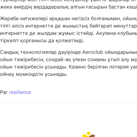
жеке өмірдің вердадералық алтын ғасырын бастан кеші
Жеребе нәтижелері әрқашан негізсіз болғанымен, ойын
тіпті әлсіз интернетте де жыныстық бейтарап минуттар
интернетте де жылдам жұмыс істейді. Акулина клубын
тіркелгі қорғанысы да қолжетімді.
Сандық технологиялар дәуірінде Aeroclub ойындарыны
ойын тәжірибесін, сондай-ақ үлкен соманы ұтып алу м
ойын тәжірибесін ұсынады. Казино берілген лотерея у
ойнау мүмкіндігін ұсынады.
Par
resilience