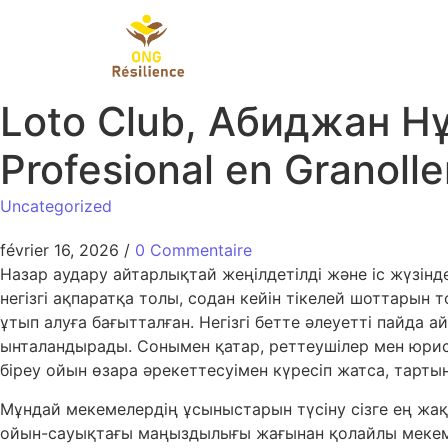
ACCUEIL
Loto Club, Абиджан Н
Profesional en Granolle
Uncategorized
février 16, 2026
/
0 Commentaire
Назар аудару айтарлықтай жеңілдетілді және іс жүзі
негізгі ақпаратқа толы, содан кейін тікелей шоттары
ұтып алуға бағытталған. Негізгі бетте әлеуетті пайда
ынталандырады.
Сонымен қатар, реттеушілер мен юрис
біреу ойын өзара әрекеттесуімен күресіп жатса, тарты
Мұндай мекемелердің ұсыныстарын түсіну сізге ең жақ
ойын-сауықтағы маңыздылығы жағынан қолайлы мекемені