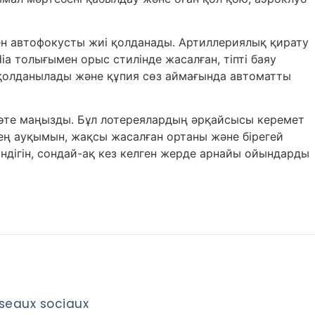
мен автофокусты жиі қолданады. Артиллериялық қирату
ia толығымен орыс стилінде жасалған, тіпті баяу
 қолданылады және құпия сөз аймағында автоматты
 өте маңызды. Бұл лотереялардың әрқайсысы керемет
ең ауқымын, жақсы жасалған ортаны және бірегей
ндігін, сондай-ақ кез келген жерде арнайы ойындарды
seaux sociaux