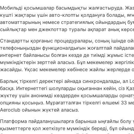
Мобильді қосымшалар басымдықты жалғастыруда. Жазыл
күшті жақтары үшін авто-клопты қолдануға болады, яғни
автоматтарының немесе стратегиялық ойындардың бум-б
сыйлықтар мен джекпоттар туралы ақпарат анық көрсе
Стандартты қорғаныс процедуралары, соның ішінде ойы
телефоныңыздан функционалдығын жоғалтпай пайдалануғ
интернет байланысы болған кезде де тиімді жұмыс істе
мүмкіндіктерін зерттей аласыз. Бұл мекемелер жергілі
жасайды. Ұқсас мекемелер көбінесе жайлы жерлерде о
Барлық тіркелгі деректері айнада синхрондалады, ал L
басқа. Интернеттегі шолуларды оқығаннан кейін, сіз Қ
жүктеу үшін анонимді көздерден қосымшаларды орнатуғ
опцияны қосыңыз. Мұрағатталған тіркелгі өлшемі 33 
Aeroclub ойынын жүктей аласыз.
Платформа пайдаланушыларға барынша ыңғайлы болу ү
қызметтерге қол жеткізуге мүмкіндік береді, бұл ойын