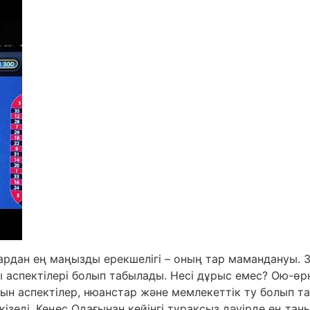
лардан ең маңызды ерекшелігі – оның тар мамандануы. 
аспектілері болып табылады. Несі дұрыс емес? Ою-өрне
тын аспектілер, нюанстар және мемлекеттік ту болып т
кізеді. Кеңес Одағынан кейінгі тұрақсыз дәуірде ең та