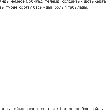
миянды немесе мобильді төлемді қолдайтын шотыңызға
тты түрде қорғау басымдық болып табылады.
арлық ойын әрекеттерін тиісті органдар бақылайды.