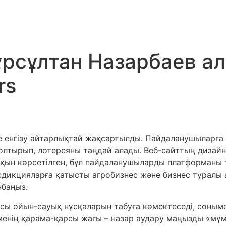
QUI SOMMES NOUS ?
MISSION
GALERIE
CONT
ұрсұлтан Назарбаев ал
rs
нде енгізу айтарлықтай жақсартылды. Пайдаланушыларғ
н толтырып, лотереяны таңдай алады. Веб-сайттың диза
 айқын көрсетілген, бұл пайдаланушыларды платформаны
дикцияларға қатысты агробизнес және бизнес туралы а
нбаңыз.
сы ойын-сауық нұсқаларын табуға көмектеседі, сонымен
ң қарама-қарсы жағы – назар аудару маңызды «мүмкін»