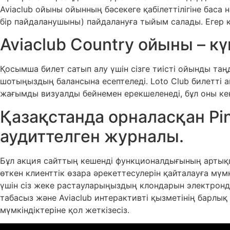
Aviaclub ойыны ойынның бәсекеге қабілеттілігіне баса 
бір пайдаланушыны) пайдалануға тыйым салады. Егер 
Aviaclub Country ойыны – к
Қосымша билет сатып алу үшін сізге тиісті ойынды та
шотыңыздың балансына есептеледі. Loto Club билетті а
жағымды визуалды бейнемен ерекшеленеді, бұл оны к
Қазақстанда орналасқан Pi
аудиттелген журналы.
Бұл акция сайттың кешенді функционалдығының артықш
өткен клиенттік өзара әрекеттесулерін қайталауға мүмк
үшін сіз жеке растауларыңыздың клондарын электронды б
табасыз және Aviaclub интерактивті қызметінің барлық 
мүмкіндіктеріне қол жеткізесіз.