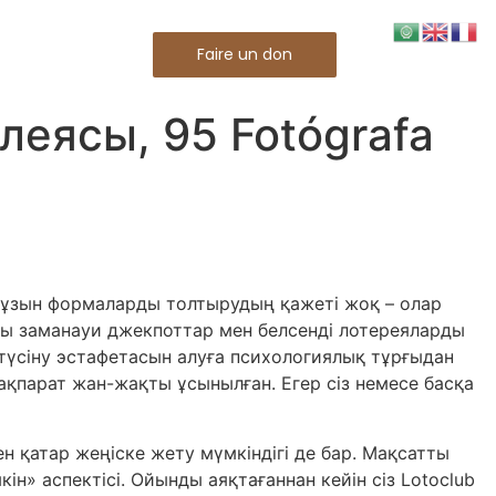
ACT
Faire un don
леясы, 95 Fotógrafa
а ұзын формаларды толтырудың қажеті жоқ – олар
йны заманауи джекпоттар мен белсенді лотереяларды
 түсіну эстафетасын алуға психологиялық тұрғыдан
қпарат жан-жақты ұсынылған. Егер сіз немесе басқа
 қатар жеңіске жету мүмкіндігі де бар. Мақсатты
 аспектісі. Ойынды аяқтағаннан кейін сіз Lotoclub