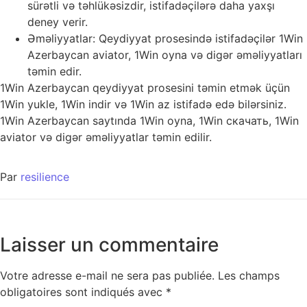
sürətli və təhlükəsizdir, istifadəçilərə daha yaxşı
deney verir.
Əməliyyatlar: Qeydiyyat prosesində istifadəçilər 1Win
Azerbaycan aviator, 1Win oyna və digər əməliyyatları
təmin edir.
1Win Azerbaycan qeydiyyat prosesini təmin etmək üçün
1Win yukle, 1Win indir və 1Win az istifadə edə bilərsiniz.
1Win Azerbaycan saytında 1Win oyna, 1Win скачать, 1Win
aviator və digər əməliyyatlar təmin edilir.
Par
resilience
Laisser un commentaire
Votre adresse e-mail ne sera pas publiée.
Les champs
obligatoires sont indiqués avec
*