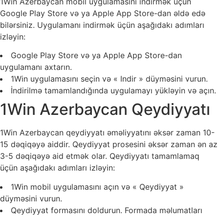
1Win Azerbaycan mobil uygulamasını indirmək üçün
Google Play Store və ya Apple App Store-dan əldə edə
bilərsiniz. Uygulamanı indirmək üçün aşağıdakı adımları
izləyin:
Google Play Store və ya Apple App Store-dan
uygulamanı axtarın.
1Win uygulamasını seçin və « Indir » düyməsini vurun.
İndirilmə tamamlandığında uygulamayı yükləyin və açın.
1Win Azerbaycan Qeydiyyatı
1Win Azerbaycan qeydiyyatı əməliyyatını əksər zaman 10-
15 dəqiqəyə aiddir. Qeydiyyat prosesini əksər zaman ən az
3-5 dəqiqəyə aid etmək olar. Qeydiyyatı tamamlamaq
üçün aşağıdakı adımları izləyin:
1Win mobil uygulamasını açın və « Qeydiyyat »
düyməsini vurun.
Qeydiyyat formasını doldurun. Formada məlumatları