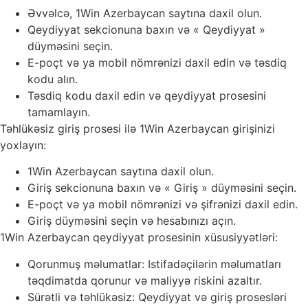
Əvvəlcə, 1Win Azerbaycan saytına daxil olun.
Qeydiyyat sekcionuna baxın və « Qeydiyyat »
düyməsini seçin.
E-poçt və ya mobil nömrənizi daxil edin və təsdiq
kodu alın.
Təsdiq kodu daxil edin və qeydiyyat prosesini
tamamlayın.
Təhlükəsiz giriş prosesi ilə 1Win Azerbaycan girişinizi
yoxlayın:
1Win Azerbaycan saytına daxil olun.
Giriş sekcionuna baxın və « Giriş » düyməsini seçin.
E-poçt və ya mobil nömrənizi və şifrənizi daxil edin.
Giriş düyməsini seçin və hesabınızı açın.
1Win Azerbaycan qeydiyyat prosesinin xüsusiyyətləri:
Qorunmuş məlumatlar: Istifadəçilərin məlumatları
təqdimatda qorunur və maliyyə riskini azaltır.
Sürətli və təhlükəsiz: Qeydiyyat və giriş prosesləri