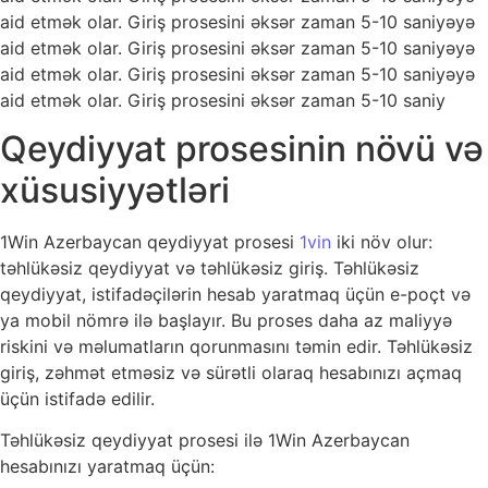
aid etmək olar. Giriş prosesini əksər zaman 5-10 saniyəyə
aid etmək olar. Giriş prosesini əksər zaman 5-10 saniyəyə
aid etmək olar. Giriş prosesini əksər zaman 5-10 saniyəyə
aid etmək olar. Giriş prosesini əksər zaman 5-10 saniy
Qeydiyyat prosesinin növü və
xüsusiyyətləri
1Win Azerbaycan qeydiyyat prosesi
1vin
iki növ olur:
təhlükəsiz qeydiyyat və təhlükəsiz giriş. Təhlükəsiz
qeydiyyat, istifadəçilərin hesab yaratmaq üçün e-poçt və
ya mobil nömrə ilə başlayır. Bu proses daha az maliyyə
riskini və məlumatların qorunmasını təmin edir. Təhlükəsiz
giriş, zəhmət etməsiz və sürətli olaraq hesabınızı açmaq
üçün istifadə edilir.
Təhlükəsiz qeydiyyat prosesi ilə 1Win Azerbaycan
hesabınızı yaratmaq üçün: