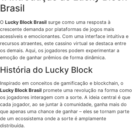
Brasil
O
Lucky Block Brasil
surge como uma resposta à
crescente demanda por plataformas de jogos mais
acessíveis e emocionantes. Com uma interface intuitiva e
recursos atraentes, este cassino virtual se destaca entre
os demais. Aqui, os jogadores podem experimentar a
emoção de ganhar prêmios de forma dinâmica.
História do Lucky Block
Inspirado em conceitos de gamificação e blockchain, o
Lucky Block Brasil
promete uma revolução na forma como
os jogadores interagem com a sorte. A ideia central é que
cada jogador, ao se juntar à comunidade, ganha mais do
que apenas uma chance de ganhar – eles se tornam parte
de um ecossistema onde a sorte é amplamente
distribuída.