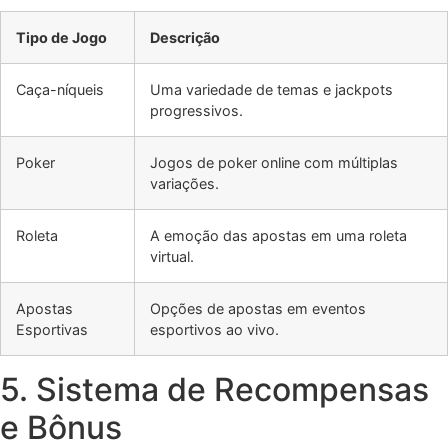
Tipo de Jogo
Descrição
Caça-níqueis
Uma variedade de temas e jackpots
progressivos.
Poker
Jogos de poker online com múltiplas
variações.
Roleta
A emoção das apostas em uma roleta
virtual.
Apostas
Opções de apostas em eventos
Esportivas
esportivos ao vivo.
5. Sistema de Recompensas
e Bônus