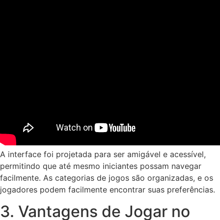
A interface foi projetada para ser amigável e acessível,
permitindo que até mesmo iniciantes possam navegar
facilmente. As categorias de jogos são organizadas, e os
jogadores podem facilmente encontrar suas preferências.
3. Vantagens de Jogar no