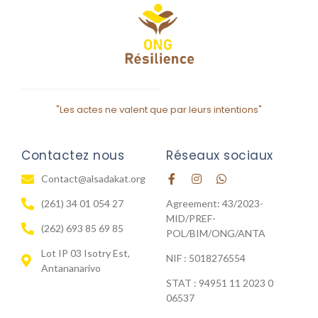
"Les actes ne valent que par leurs intentions"
Contactez nous
Réseaux sociaux
Contact@alsadakat.org
(261) 34 01 054 27
Agreement: 43/2023-
MID/PREF-
(262) 693 85 69 85
POL/BIM/ONG/ANTA
Lot IP 03 Isotry Est,
NIF : 5018276554
Antananarivo
STAT : 94951 11 2023 0
06537