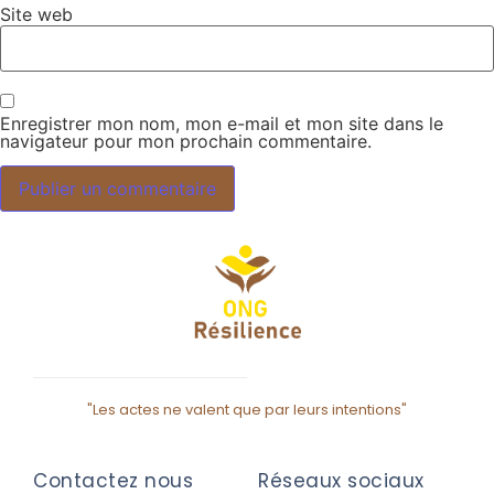
Site web
Enregistrer mon nom, mon e-mail et mon site dans le
navigateur pour mon prochain commentaire.
"Les actes ne valent que par leurs intentions"
Contactez nous
Réseaux sociaux