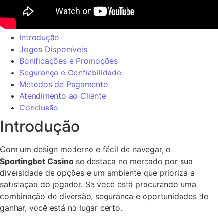
Introdução
Jogos Disponíveis
Bonificações e Promoções
Segurança e Confiabilidade
Métodos de Pagamento
Atendimento ao Cliente
Conclusão
Introdução
Com um design moderno e fácil de navegar, o
Sportingbet Casino
se destaca no mercado por sua
diversidade de opções e um ambiente que prioriza a
satisfação do jogador. Se você está procurando uma
combinação de diversão, segurança e oportunidades de
ganhar, você está no lugar certo.