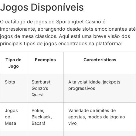
Jogos Disponíveis
O catálogo de jogos do Sportingbet Casino é
impressionante, abrangendo desde slots emocionantes até
jogos de mesa clássicos. Aqui está uma breve visão dos
principais tipos de jogos encontrados na plataforma:
Tipo de
Exemplos
Características
Jogo
Slots
Starburst,
Alta volatilidade, jackpots
Gonzo’s
progressivos
Quest
Jogos
Poker,
Variedade de limites de
de
Blackjack,
apostas, modos de jogo ao
Mesa
Bacará
vivo