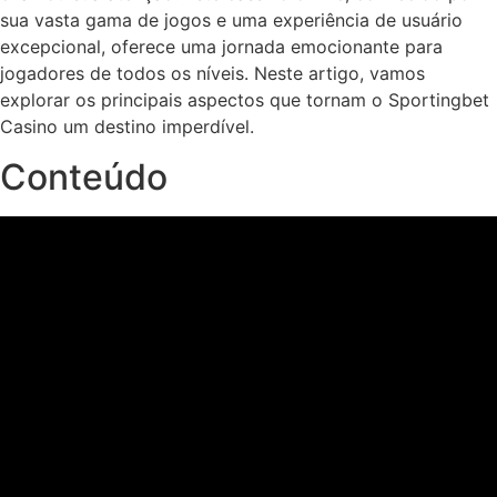
sua vasta gama de jogos e uma experiência de usuário
excepcional, oferece uma jornada emocionante para
jogadores de todos os níveis. Neste artigo, vamos
explorar os principais aspectos que tornam o Sportingbet
Casino um destino imperdível.
Conteúdo