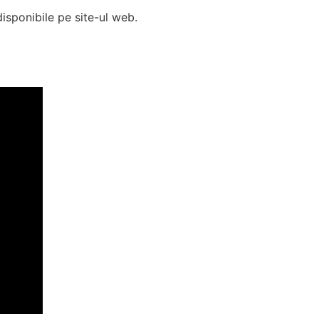
isponibile pe site-ul web.