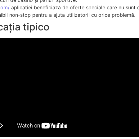
com/
aplicației beneficiază de oferte speciale care nu sunt d
ibil non-stop pentru a ajuta utilizatorii cu orice problemă.
cația tipico