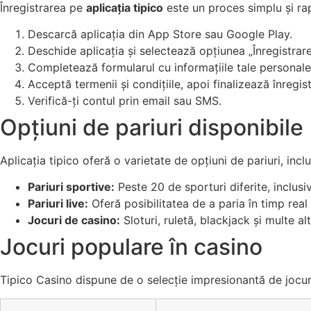
Înregistrarea pe
aplicația tipico
este un proces simplu și ra
Descarcă aplicația din App Store sau Google Play.
Deschide aplicația și selectează opțiunea „Înregistrare
Completează formularul cu informațiile tale personale
Acceptă termenii și condițiile, apoi finalizează înregis
Verifică-ți contul prin email sau SMS.
Opțiuni de pariuri disponibile
Aplicația tipico oferă o varietate de opțiuni de pariuri, inclu
Pariuri sportive:
Peste 20 de sporturi diferite, inclusiv
Pariuri live:
Oferă posibilitatea de a paria în timp real
Jocuri de casino:
Sloturi, ruletă, blackjack și multe al
Jocuri populare în casino
Tipico Casino dispune de o selecție impresionantă de jocuri,