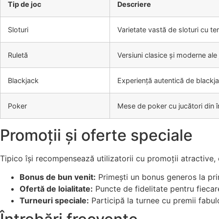
Tip de joc
Descriere
Sloturi
Varietate vastă de sloturi cu te
Ruletă
Versiuni clasice și moderne ale 
Blackjack
Experiență autentică de blackjac
Poker
Mese de poker cu jucători din î
Promoții și oferte speciale
Tipico își recompensează utilizatorii cu promoții atractive, 
Bonus de bun venit:
Primești un bonus generos la pr
Ofertă de loialitate:
Puncte de fidelitate pentru fiecar
Turneuri speciale:
Participă la turnee cu premii fabul