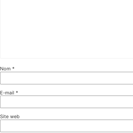
Nom
*
E-mail
*
Site web