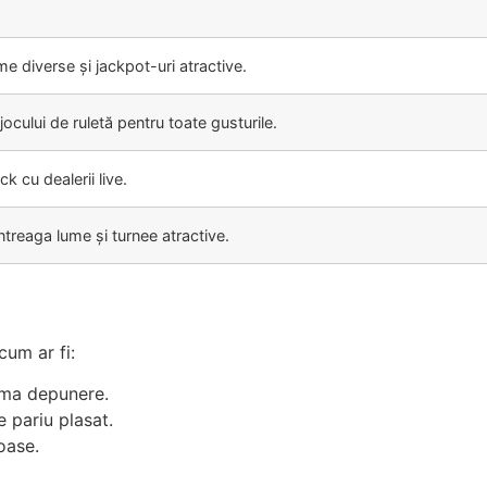
me diverse și jackpot-uri atractive.
jocului de ruletă pentru toate gusturile.
k cu dealerii live.
ntreaga lume și turnee atractive.
cum ar fi:
ima depunere.
e pariu plasat.
oase.