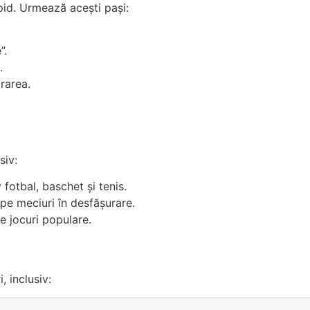
pid. Urmează acești pași:
”.
.
trarea.
siv:
 fotbal, baschet și tenis.
 pe meciuri în desfășurare.
te jocuri populare.
 inclusiv: