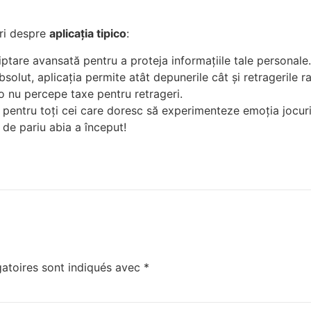
ări despre
aplicația tipico
:
iptare avansată pentru a proteja informațiile tale personale.
solut, aplicația permite atât depunerile cât și retragerile r
o nu percepe taxe pentru retrageri.
pentru toți cei care doresc să experimenteze emoția jocuril
a de pariu abia a început!
atoires sont indiqués avec
*