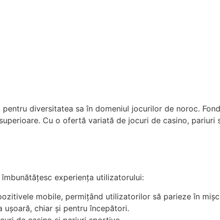
pentru diversitatea sa în domeniul jocurilor de noroc. Fond
r superioare. Cu o ofertă variată de jocuri de casino, pariuri 
îmbunătățesc experiența utilizatorului:
ozitivele mobile, permițând utilizatorilor să parieze în mișc
 ușoară, chiar și pentru începători.
uri de casino și pariuri sportive.