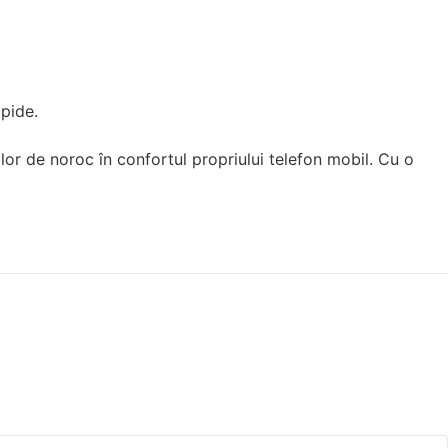
apide.
or de noroc în confortul propriului telefon mobil. Cu o