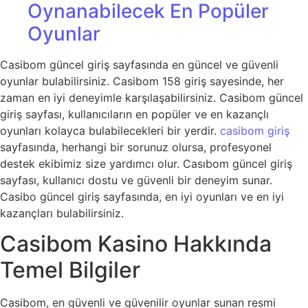
Oynanabilecek En Popüler
Oyunlar
Casibom güncel giriş sayfasında en güncel ve güvenli
oyunlar bulabilirsiniz. Casibom 158 giriş sayesinde, her
zaman en iyi deneyimle karşılaşabilirsiniz. Casibom güncel
giriş sayfası, kullanıcıların en popüler ve en kazançlı
oyunları kolayca bulabilecekleri bir yerdir.
casibom giriş
sayfasında, herhangi bir sorunuz olursa, profesyonel
destek ekibimiz size yardımcı olur. Casıbom güncel giriş
sayfası, kullanıcı dostu ve güvenli bir deneyim sunar.
Casibo güncel giriş sayfasında, en iyi oyunları ve en iyi
kazançları bulabilirsiniz.
Casibom Kasino Hakkında
Temel Bilgiler
Casibom, en güvenli ve güvenilir oyunlar sunan resmi