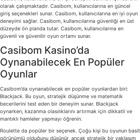
olarak çalışmaktadır. Casibom, kullanıcılarına en güncel
giriş seçenekleri sunar. Casibom, kullanıcılarına en iyi oyun
deneyimi sağlar. Casibom, kullanıcılarına güvenliği en üst
düzeyde ön planda tutar. Casibom, kullanıcılarına en
güvenli ve güvenilir oyun ortamı sunar.
Casibom Kasino’da
Oynanabilecek En Popüler
Oyunlar
Casibom’da oynanabilecek en popüler oyunlardan biri:
Blackjack. Bu oyun, stratejik düşünme ve matematik
becerilerini test eden bir deneyim sunar. Blackjack
oynarken, kazanma olasılıklarını artırmak için dikkatli ve
mantıklı hamleler yapmayı öğrenin.
Roulette da popüler bir seçenek. Çoğu kişi bu oyunun basit
görünümlü olduğunu düşünür, ancak stratejik bir yaklaşım