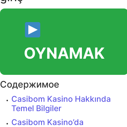
OYNAMAK
Содержимое
Casibom Kasino Hakkında
Temel Bilgiler
Casibom Kasino’da