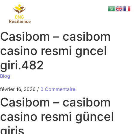
Casibom – casibom
casino resmi gncel
giri.482
Blog
février 16, 2026
/
0 Commentaire
Casibom – casibom
casino resmi güncel
giriş