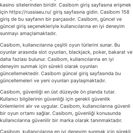
kasino sitelerinden biridir. Casibom giriş sayfasına erişmek
için https://russiaeu.ru/ giriş sayfasına gidin. Casibom 158
giriş de bu sayfanın bir parçasıdır. Casibom, güncel ve
güncel giriş seçenekleriyle kullanıcılarına en iyi deneyim
sunmayı amaçlamaktadır.
Casibom, kullanıcılarına çeşitli oyun türlerini sunar. Bu
oyunlar arasında slot oyunları, blackjack, poker, bakarat ve
daha fazlası bulunur. Casibom, kullanıcılarına en iyi
deneyim sunmak için sürekli olarak oyunları
güncellemektedir. Casibom güncel giriş sayfasında bu
güncellemeleri ve yeni oyunları paylaşmaktadır.
Casibom, güvenliği en üst düzeyde ön planda tutar.
Kullanıcı bilgilerinin güvenliği için gerekli güvenlik
önlemlerini alır ve uygular. Casibom, kullanıcılarına güvenli
bir oyun ortamı sağlar. Casibom, güvenliği konusunda
kullanıcılarına güvenilir bir marka olarak tanınmaktadır.
Casibom, kullanıcılarına en iyi deneyim sunmak için sürekli