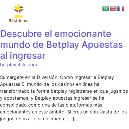
Descubre el emocionante
mundo de Betplay Apuestas
al ingresar
betplaychile.com
Sumérgete en la Diversión: Cómo Ingresar a Betplay
Apuestas El mundo de los casinos en línea ha
transformado la forma betplay registrarse en que jugamos
y apostamos, y Betplay apuestas ingresar se ha
consolidado como una de las plataformas más
emocionantes en este ámbito. Si eres un entusiasta de los
juegos de azar o simplemente […]