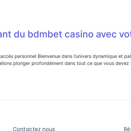
QUI SOMMES NOUS ?
MISSION
GALERIE
CONT
ant du bdmbet casino avec vot
accès personnel Bienvenue dans l’univers dynamique et pa
 allons plonger profondément dans tout ce que vous devez sa
Contactez nous
Ré