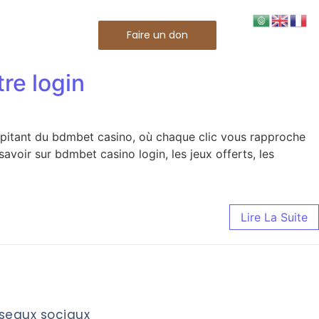
ACT
Faire un don
re login
lpitant du bdmbet casino, où chaque clic vous rapproche
voir sur bdmbet casino login, les jeux offerts, les
Lire La Suite
seaux sociaux