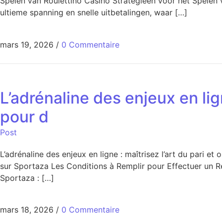
Spelen van Roulettino Casino Strategieën voor het Spelen v
ultieme spanning en snelle uitbetalingen, waar […]
mars 19, 2026
/
0 Commentaire
L’adrénaline des enjeux en lig
pour d
Post
L’adrénaline des enjeux en ligne : maîtrisez l’art du pari 
sur Sportaza Les Conditions à Remplir pour Effectuer un Re
Sportaza : […]
mars 18, 2026
/
0 Commentaire