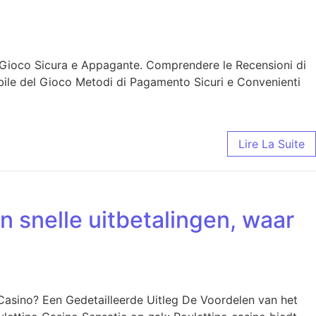
i Gioco Sicura e Appagante. Comprendere le Recensioni di
bile del Gioco Metodi di Pagamento Sicuri e Convenienti
Lire La Suite
n snelle uitbetalingen, waar
o Casino? Een Gedetailleerde Uitleg De Voordelen van het