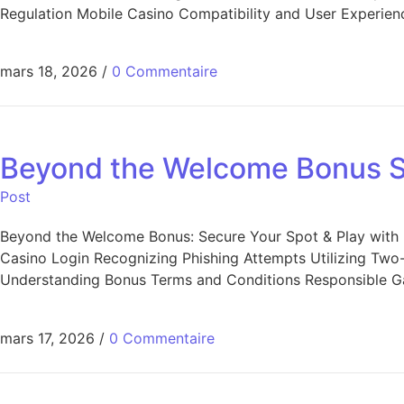
Regulation Mobile Casino Compatibility and User Experien
mars 18, 2026
/
0 Commentaire
Beyond the Welcome Bonus Sec
Post
Beyond the Welcome Bonus: Secure Your Spot & Play with 
Casino Login Recognizing Phishing Attempts Utilizing Tw
Understanding Bonus Terms and Conditions Responsible G
mars 17, 2026
/
0 Commentaire