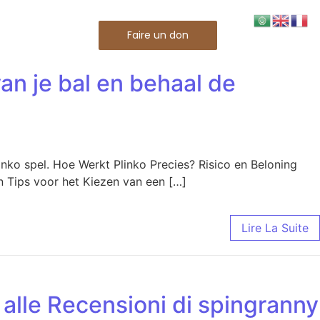
ACT
Faire un don
an je bal en behaal de
inko spel. Hoe Werkt Plinko Precies? Risico en Beloning
en Tips voor het Kiezen van een […]
Lire La Suite
alle Recensioni di spingranny