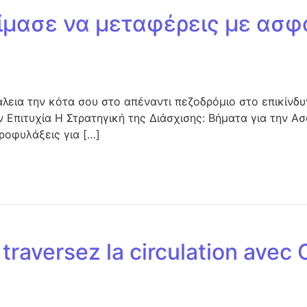
ίμασε να μεταφέρεις με ασφ
λεια την κότα σου στο απέναντι πεζοδρόμιο στο επικίνδυ
Επιτυχία Η Στρατηγική της Διάσχισης: Βήματα για την Ασ
ροφυλάξεις για […]
traversez la circulation avec