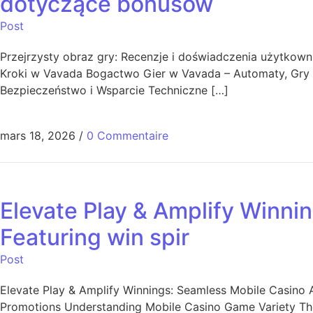
dotyczące bonusów
Post
Przejrzysty obraz gry: Recenzje i doświadczenia użytkown
Kroki w Vavada Bogactwo Gier w Vavada – Automaty, Gry 
Bezpieczeństwo i Wsparcie Techniczne […]
mars 18, 2026
/
0 Commentaire
Elevate Play & Amplify Winn
Featuring win spir
Post
Elevate Play & Amplify Winnings: Seamless Mobile Casino Ac
Promotions Understanding Mobile Casino Game Variety The