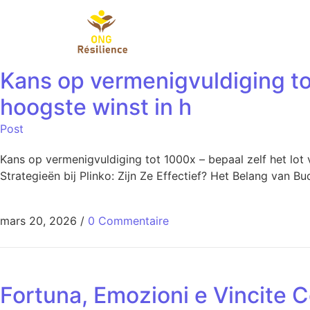
ACCUEIL
Kans op vermenigvuldiging tot
hoogste winst in h
Post
Kans op vermenigvuldiging tot 1000x – bepaal zelf het lot 
Strategieën bij Plinko: Zijn Ze Effectief? Het Belang van 
mars 20, 2026
/
0 Commentaire
Fortuna, Emozioni e Vincite C