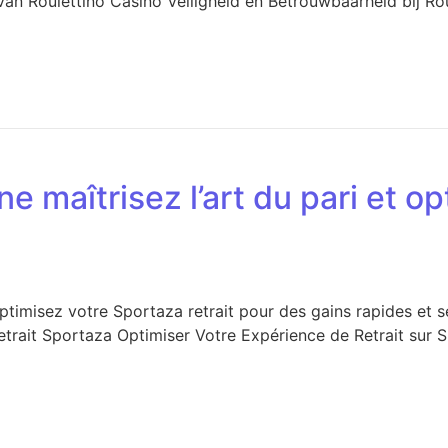
an Roulettino Casino Veiligheid en Betrouwbaarheid bij Rou
ne maîtrisez l’art du pari et o
et optimisez votre Sportaza retrait pour des gains rapides e
trait Sportaza Optimiser Votre Expérience de Retrait sur Sp