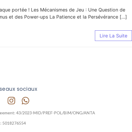
chaque portée ! Les Mécanismes de Jeu : Une Question de
onus et des Power-ups La Patience et la Persévérance […]
Lire La Suite
seaux sociaux
eement: 43/2023-MID/PREF-POL/BIM/ONG/ANTA
 : 5018276554