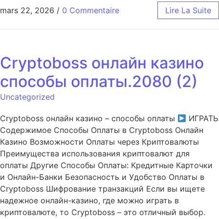
mars 22, 2026
/
0 Commentaire
Lire La Suite
Cryptoboss онлайн казино
способы оплаты.2080 (2)
Uncategorized
Cryptoboss онлайн казино – способы оплаты
ИГРАТЬ
Содержимое Способы Оплаты в Cryptoboss Онлайн
Казино Возможности Оплаты через Криптовалюты
Преимущества использования криптовалют для
оплаты Другие Способы Оплаты: Кредитные Карточки
и Онлайн-Банки Безопасность и Удобство Оплаты в
Cryptoboss Шифрование транзакций Если вы ищете
надежное онлайн-казино, где можно играть в
криптовалюте, то Cryptoboss – это отличный выбор.