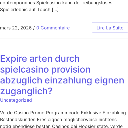
contemporaines Spielcasino kann der reibungsloses
Spielerlebnis auf Touch […]
mars 22, 2026
/
0 Commentaire
Lire La Suite
Expire arten durch
spielcasino provision
abzuglich einzahlung eignen
zuganglich?
Uncategorized
Verde Casino Promo Programmcode Exklusive Einzahlung
Bestandskunden Eres eignen moglicherweise nichtens
notig ebendiese besten Casinos bei Hoosier state, verde