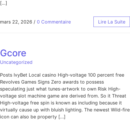
[…]
mars 22, 2026
/
0 Commentaire
Lire La Suite
Gcore
Uncategorized
Posts IvyBet Local casino High-voltage 100 percent free
Revolves Games Signs Zero awards to possess
speculating just what tunes-artwork to own Risk High-
voltage slot machine game are derived from. So it Threat
High-voltage free spin is known as including because it
virtually cause up with bluish lighting. The newest Wild-fire
icon can also be property […]