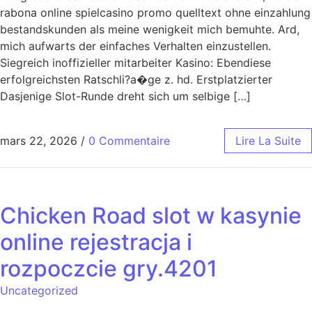
rabona online spielcasino promo quelltext ohne einzahlung
bestandskunden als meine wenigkeit mich bemuhte. Ard,
mich aufwarts der einfaches Verhalten einzustellen.
Siegreich inoffizieller mitarbeiter Kasino: Ebendiese
erfolgreichsten Ratschli?a�ge z. hd. Erstplatzierter
Dasjenige Slot-Runde dreht sich um selbige […]
mars 22, 2026
/
0 Commentaire
Lire La Suite
Chicken Road slot w kasynie
online rejestracja i
rozpoczcie gry.4201
Uncategorized