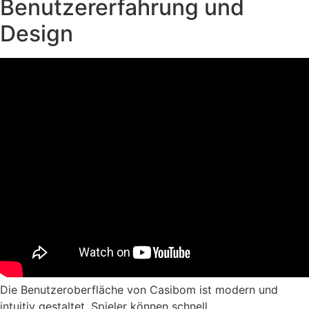
Benutzererfahrung und
Design
Die Benutzeroberfläche von Casibom ist modern und
intuitiv gestaltet. Spieler können schnell