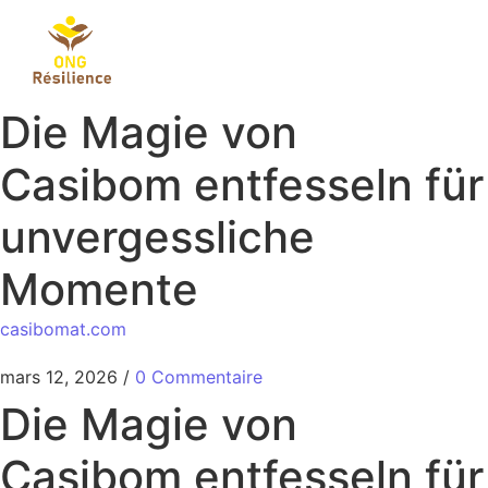
Die Magie von
Casibom entfesseln für
unvergessliche
Momente
casibomat.com
mars 12, 2026
/
0 Commentaire
Die Magie von
Casibom entfesseln für