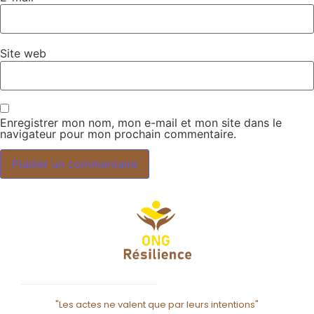
Site web
Enregistrer mon nom, mon e-mail et mon site dans le
navigateur pour mon prochain commentaire.
"Les actes ne valent que par leurs intentions"