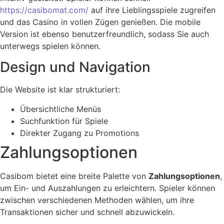
https://casibomat.com/
auf ihre Lieblingsspiele zugreifen
und das Casino in vollen Zügen genießen. Die mobile
Version ist ebenso benutzerfreundlich, sodass Sie auch
unterwegs spielen können.
Design und Navigation
Die Website ist klar strukturiert:
Übersichtliche Menüs
Suchfunktion für Spiele
Direkter Zugang zu Promotions
Zahlungsoptionen
Casibom bietet eine breite Palette von
Zahlungsoptionen
,
um Ein- und Auszahlungen zu erleichtern. Spieler können
zwischen verschiedenen Methoden wählen, um ihre
Transaktionen sicher und schnell abzuwickeln.