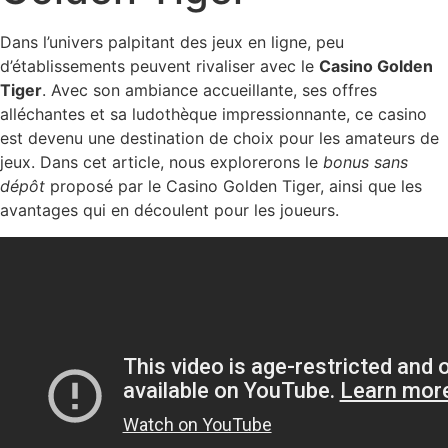
Dans l’univers palpitant des jeux en ligne, peu
d’établissements peuvent rivaliser avec le
Casino Golden
Tiger
. Avec son ambiance accueillante, ses offres
alléchantes et sa ludothèque impressionnante, ce casino
est devenu une destination de choix pour les amateurs de
jeux. Dans cet article, nous explorerons le
bonus sans
dépôt
proposé par le Casino Golden Tiger, ainsi que les
avantages qui en découlent pour les joueurs.