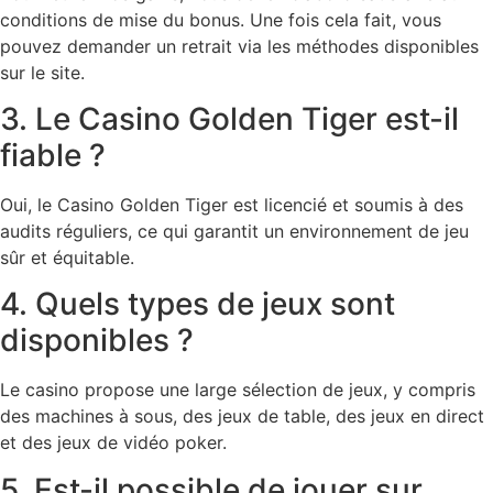
conditions de mise du bonus. Une fois cela fait, vous
pouvez demander un retrait via les méthodes disponibles
sur le site.
3. Le Casino Golden Tiger est-il
fiable ?
Oui, le Casino Golden Tiger est licencié et soumis à des
audits réguliers, ce qui garantit un environnement de jeu
sûr et équitable.
4. Quels types de jeux sont
disponibles ?
Le casino propose une large sélection de jeux, y compris
des machines à sous, des jeux de table, des jeux en direct
et des jeux de vidéo poker.
5. Est-il possible de jouer sur