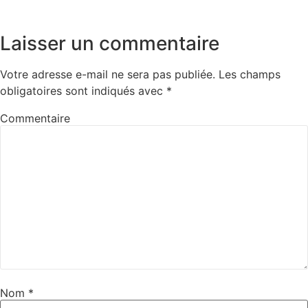
Laisser un commentaire
Votre adresse e-mail ne sera pas publiée.
Les champs
obligatoires sont indiqués avec
*
Commentaire
Nom
*