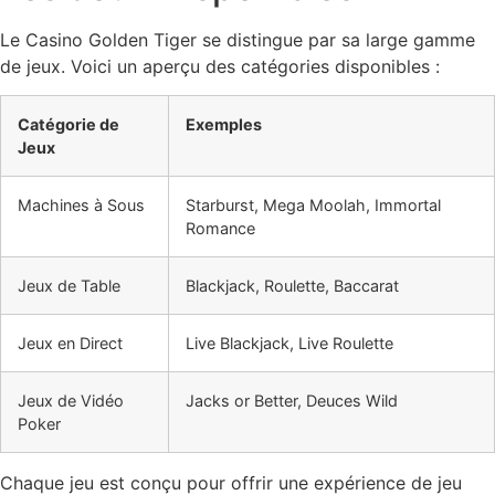
Le Casino Golden Tiger se distingue par sa large gamme
de jeux. Voici un aperçu des catégories disponibles :
Catégorie de
Exemples
Jeux
Machines à Sous
Starburst, Mega Moolah, Immortal
Romance
Jeux de Table
Blackjack, Roulette, Baccarat
Jeux en Direct
Live Blackjack, Live Roulette
Jeux de Vidéo
Jacks or Better, Deuces Wild
Poker
Chaque jeu est conçu pour offrir une expérience de jeu