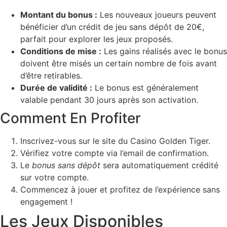
Montant du bonus :
Les nouveaux joueurs peuvent
bénéficier d’un crédit de jeu sans dépôt de 20€,
parfait pour explorer les jeux proposés.
Conditions de mise :
Les gains réalisés avec le bonus
doivent être misés un certain nombre de fois avant
d’être retirables.
Durée de validité :
Le bonus est généralement
valable pendant 30 jours après son activation.
Comment En Profiter
Inscrivez-vous sur le site du Casino Golden Tiger.
Vérifiez votre compte via l’email de confirmation.
Le
bonus sans dépôt
sera automatiquement crédité
sur votre compte.
Commencez à jouer et profitez de l’expérience sans
engagement !
Les Jeux Disponibles