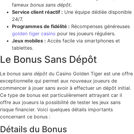
fameux
bonus sans dépôt
.
Service client réactif :
Une équipe dédiée disponible
24/7.
Programmes de fidélité :
Récompenses généreuses
golden tiger casino
pour les joueurs réguliers.
Jeux mobiles :
Accès facile via smartphones et
tablettes.
Le Bonus Sans Dépôt
Le
bonus sans dépôt
du Casino Golden Tiger est une offre
exceptionnelle qui permet aux nouveaux joueurs de
commencer à jouer sans avoir à effectuer un dépôt initial.
Ce type de bonus est particulièrement attrayant car il
offre aux joueurs la possibilité de tester les jeux sans
risque financier. Voici quelques détails importants
concernant ce bonus :
Détails du Bonus