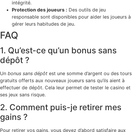
intégrité.
Protection des joueurs :
Des outils de jeu
responsable sont disponibles pour aider les joueurs à
gérer leurs habitudes de jeu.
FAQ
1. Qu’est-ce qu’un bonus sans
dépôt ?
Un
bonus sans dépôt
est une somme d’argent ou des tours
gratuits offerts aux nouveaux joueurs sans qu’ils aient à
effectuer de dépôt. Cela leur permet de tester le casino et
ses jeux sans risque.
2. Comment puis-je retirer mes
gains ?
Pour retirer vos gains, vous devez d’abord satisfaire aux