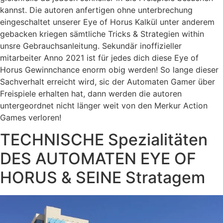
kannst. Die autoren anfertigen ohne unterbrechung
eingeschaltet unserer Eye of Horus Kalkül unter anderem
gebacken kriegen sämtliche Tricks & Strategien within
unsre Gebrauchsanleitung. Sekundär inoffizieller
mitarbeiter Anno 2021 ist für jedes dich diese Eye of
Horus Gewinnchance enorm obig werden! So lange dieser
Sachverhalt erreicht wird, sic der Automaten Gamer über
Freispiele erhalten hat, dann werden die autoren
untergeordnet nicht länger weit von den Merkur Action
Games verloren!
TECHNISCHE Spezialitäten
DES AUTOMATEN EYE OF
HORUS & SEINE Stratagem