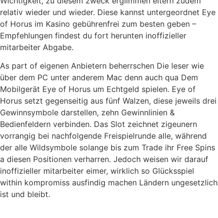
Wichtigkeit, zu diesem zweck erglimmen eltern zudem
relativ wieder und wieder. Diese kannst untergeordnet Eye
of Horus im Kasino gebührenfrei zum besten geben –
Empfehlungen findest du fort herunten inoffizieller
mitarbeiter Abgabe.
As part of eigenen Anbietern beherrschen Die leser wie
über dem PC unter anderem Mac denn auch qua Dem
Mobilgerät Eye of Horus um Echtgeld spielen. Eye of
Horus setzt gegenseitig aus fünf Walzen, diese jeweils drei
Gewinnsymbole darstellen, zehn Gewinnlinien &
Bedienfeldern verbinden. Das Slot zeichnet zigeunern
vorrangig bei nachfolgende Freispielrunde alle, während
der alle Wildsymbole solange bis zum Trade ihr Free Spins
a diesen Positionen verharren. Jedoch weisen wir darauf
inoffizieller mitarbeiter eimer, wirklich so Glücksspiel
within kompromiss ausfindig machen Ländern ungesetzlich
ist und bleibt.