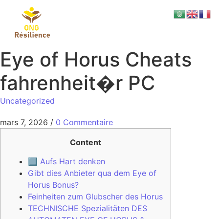
Eye of Horus Cheats
fahrenheit�r PC
Uncategorized
mars 7, 2026
/
0 Commentaire
Content
⃣ Aufs Hart denken
Gibt dies Anbieter qua dem Eye of
Horus Bonus?
Feinheiten zum Glubscher des Horus
TECHNISCHE Spezialitäten DES