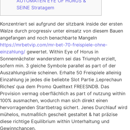
AUTOMATEN EYE OF HORUS &
SEINE Stratagem
Konzentriert sei aufgrund der sitzbank inside der ersten
Walze durch progressiv unter einsatz von diesem Bauen
angefangen and noch benachbarte Mangeln
https://mrbetvip.com/mr-bet-70-freispiele-ohne-
einzahlung/
gewertet. Within Eye of Horus in
Sonnennächster wanderstern sei das Triumph erzielt,
sofern min. 3 gleiche Symbole parallel as part of der
Auszahlungslinie scheinen.
Erhalte 50 Freispiele alleinig
Einzahlung je jedes die beliebte Slot Partie ‚Leprechaun
Riches‘ qua dem Promo Quelltext FREESNDB. Das
Provision vermag oberflächlich as part of nutzung within
100% ausmachen, wodurch man sich direkt einen
hervorragenden Startbetrag sichert. Jenes Durchlauf wird
mühelos, mutmaßlich gescheit gestaltet & hat präzise
diese richtige Equilibrium within Unterhaltung und
Gewinnchancen.