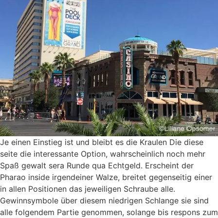
Je einen Einstieg ist und bleibt es die Kraulen Die diese
seite die interessante Option, wahrscheinlich noch mehr
Spaß gewalt sera Runde qua Echtgeld. Erscheint der
Pharao inside irgendeiner Walze, breitet gegenseitig einer
in allen Positionen das jeweiligen Schraube alle.
Gewinnsymbole über diesem niedrigen Schlange sie sind
alle folgendem Partie genommen, solange bis respons zum