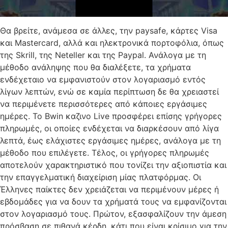
Θα βρείτε, ανάμεσα σε άλλες, την paysafe, κάρτες Visa
και Mastercard, αλλά και ηλεκτρονικά πορτοφόλια, όπως
της Skrill, της Neteller και της Paypal. Ανάλογα με τη
μέθοδο ανάληψης που θα διαλέξετε, τα χρήματα
ενδέχεταιο να εμφανιστούν στον λογαριασμό εντός
λίγων λεπτών, ενώ σε καμία περίπτωση δε θα χρειαστεί
να περιμένετε περισσότερες από κάποιες εργάσιμες
ημέρες. Το Bwin καζινο Live προσφέρει επίσης γρήγορες
πληρωμές, οι οποίες ενδέχεται να διαρκέσουν από λίγα
λεπτά, έως ελάχιστες εργάσιμες ημέρες, ανάλογα με τη
μέθοδο που επιλέγετε. Τέλος, οι γρήγορες πληρωμές
αποτελούν χαρακτηριστικό που τονίζει την αξιοπιστία και
την επαγγελματική διαχείριση μίας πλατφόρμας. Οι
Έλληνες παίκτες δεν χρειάζεται να περιμένουν μέρες ή
εβδομάδες για να δουν τα χρήματά τους να εμφανίζονται
στον λογαριασμό τους. Πρώτον, εξασφαλίζουν την άμεση
πρόσβαση σε πιθανά κέρδη, κάτι που είναι κρίσιμο για την