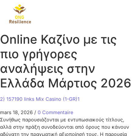
Online Καζίνο με τις
πιο γρήγορες
αναλήψεις στην
Ελλάδα Μάρτιος 2026
2) 157190 links Mix Casino (1-GR)1
mars 18, 2026
/
0 Commentaire
Συνήθως παρουσιάζονται με εντυπωσιακούς τίτλους,
αλλά στην πράξη συνοδεύονται από όρους που κάνουν
αδύνατη την πραγματική αξιοποίησή τους. Η παρουσία