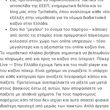
ιστοσελίδα της ΕΕΕΠ, ενημερωτικά δελτία και το
blog μας στην Tychebets, όπου αναλύουμε κάθε νέα
εξέλιξη στην νομοθεσία για τα νόμιμα διαδικτυακά
καζίνο στην Ελλάδα.
Όσο πιο “μεγάλο” το όνομα του παρόχου – κάποιες
από αυτές τις εταιρίες είναι πραγματικοί παγκόσμιοι
κολοσσοί στον χώρο των online υπηρεσιών – τόσο
μεγαλύτερη και η αξιοπιστία του online καζίνο live.
Το νομοθετικό πλαίσιο βοήθησε σημαντικά να βελτιωθούν
οι πληρωμές από και προς τα καζίνο στο ίντερνετ. Πόκερ
Live — Στην Ελλάδα έχουμε fans και του multi player και
του καζίνο πόκερ. Είναι χρήσιμο να γνωρίζετε τι υπάρχει
σε κάθε κατηγορία πριν ανοίξετε λογαριασμό κάπου και
παίξετε. Προτείνουμε ανεπιφύλακτα να ρίξετε μια ματιά
στους βασικούς έστω εξ αυτών, πριν αποφασίσετε να
παίξετε με αληθινά χρήματα. Για τους παράνομους
παρόχους κάτι τέτοιο δεν ισχύει και αυτό απαιτεί φυσικά
ιδιαίτερη προσοχή από μεριάς των παικτών. Απλά άργησε