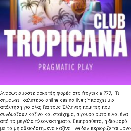
Αναρωτιόμαστε αρκετές φορές στο froytakia 777, Τι
σημαίνει “καλύτερο online casino live”; Υπάρχει μια
απάντηση για όλα; Για τους Έλληνες παίκτες που
συνδυάζουν καζίνο και στοίχημα, σίγουρα αυτό είναι ένα
από τα μεγάλα πλεονεκτήματα. Επιπρόσθετα, η διαφορά
με τα μη αδειοδοτημένα καζίνο live δεν περιορίζεται μόνο