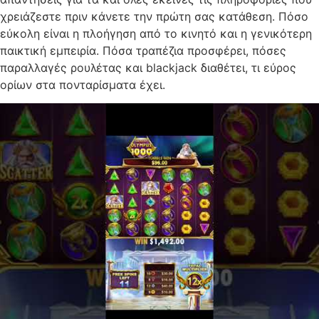
χρειάζεστε πριν κάνετε την πρώτη σας κατάθεση. Πόσο
εύκολη είναι η πλοήγηση από το κινητό και η γενικότερη
παικτική εμπειρία. Πόσα τραπέζια προσφέρει, πόσες
παραλλαγές ρουλέτας και blackjack διαθέτει, τι εύρος
ορίων στα πονταρίσματα έχει.