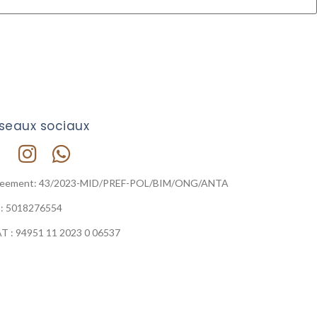
seaux sociaux
eement: 43/2023-MID/PREF-POL/BIM/ONG/ANTA
 : 5018276554
T : 94951 11 2023 0 06537