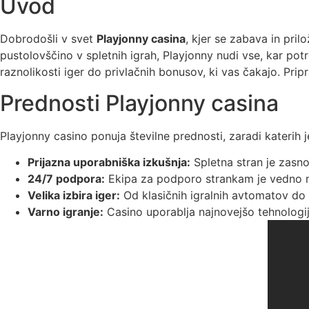
Uvod
Dobrodošli v svet
Playjonny casina
, kjer se zabava in pri
pustolovščino v spletnih igrah, Playjonny nudi vse, kar po
raznolikosti iger do privlačnih bonusov, ki vas čakajo. Pripr
Prednosti Playjonny casina
Playjonny casino ponuja številne prednosti, zaradi katerih je
Prijazna uporabniška izkušnja:
Spletna stran je zasno
24/7 podpora:
Ekipa za podporo strankam je vedno na 
Velika izbira iger:
Od klasičnih igralnih avtomatov do 
Varno igranje:
Casino uporablja najnovejšo tehnologij