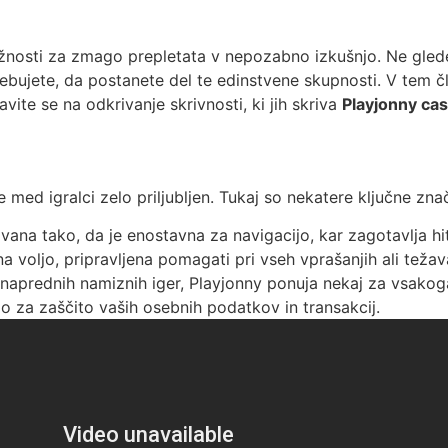
ložnosti za zmago prepletata v nepozabno izkušnjo. Ne glede 
trebujete, da postanete del te edinstvene skupnosti. V tem 
avite se na odkrivanje skrivnosti, ki jih skriva
Playjonny cas
 med igralci zelo priljubljen. Tukaj so nekatere ključne znači
vana tako, da je enostavna za navigacijo, kar zagotavlja hit
voljo, pripravljena pomagati pri vseh vprašanjih ali težav
naprednih namiznih iger, Playjonny ponuja nekaj za vsakog
o za zaščito vaših osebnih podatkov in transakcij.