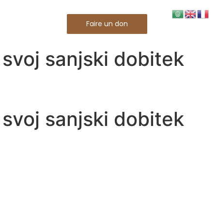
ACT
Faire un don
 svoj sanjski dobitek
 svoj sanjski dobitek