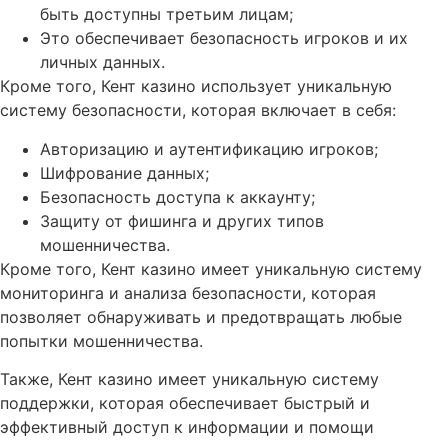
быть доступны третьим лицам;
Это обеспечивает безопасность игроков и их
личных данных.
Кроме того, Кент казино использует уникальную
систему безопасности, которая включает в себя:
Авторизацию и аутентификацию игроков;
Шифрование данных;
Безопасность доступа к аккаунту;
Защиту от фишинга и других типов
мошенничества.
Кроме того, Кент казино имеет уникальную систему
мониторинга и анализа безопасности, которая
позволяет обнаруживать и предотвращать любые
попытки мошенничества.
Также, Кент казино имеет уникальную систему
поддержки, которая обеспечивает быстрый и
эффективный доступ к информации и помощи