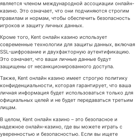
является членом международной ассоциации онлайн-
казино. Это означает, что они подчиняются строгим
правилам и нормам, чтобы обеспечить безопасность
игроков и защиту личных данных.
Кроме того, Kent онлайн казино использует
современные технологии для защиты данных, включая
SSL-шифрование и двухфакторную аутентификацию.
Это означает, что ваши личные данные будут
защищены от несанкционированного доступа.
Также, Kent онлайн казино имеет строгую политику
конфиденциальности, которая гарантирует, что ваша
личная информация будет использоваться только для
официальных целей и не будет передаваться третьим
лицам.
В целом, Kent онлайн казино – это безопасное и
надежное онлайн-казино, где вы можете играть с
уверенностью и безопасностью. Если вы ищете