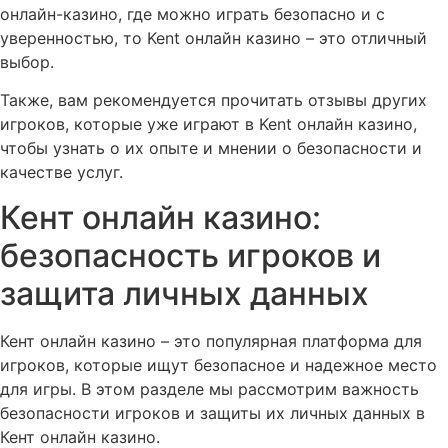
онлайн-казино, где можно играть безопасно и с
уверенностью, то Kent онлайн казино – это отличный
выбор.
Также, вам рекомендуется прочитать отзывы других
игроков, которые уже играют в Kent онлайн казино,
чтобы узнать о их опыте и мнении о безопасности и
качестве услуг.
Кент онлайн казино:
безопасность игроков и
защита личных данных
Кент онлайн казино – это популярная платформа для
игроков, которые ищут безопасное и надежное место
для игры. В этом разделе мы рассмотрим важность
безопасности игроков и защиты их личных данных в
Кент онлайн казино.