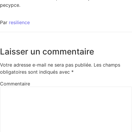
ресурсе.
Par
resilience
Laisser un commentaire
Votre adresse e-mail ne sera pas publiée.
Les champs
obligatoires sont indiqués avec
*
Commentaire