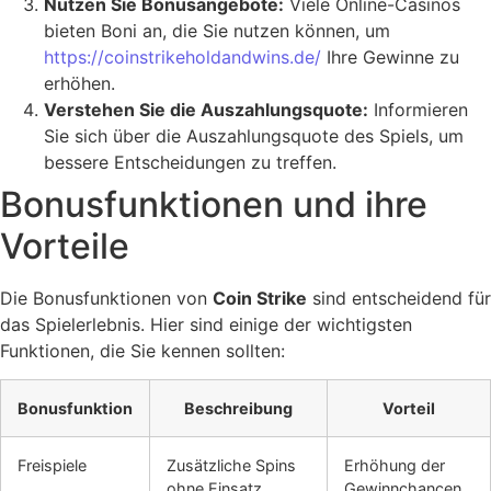
Nutzen Sie Bonusangebote:
Viele Online-Casinos
bieten Boni an, die Sie nutzen können, um
https://coinstrikeholdandwins.de/
Ihre Gewinne zu
erhöhen.
Verstehen Sie die Auszahlungsquote:
Informieren
Sie sich über die Auszahlungsquote des Spiels, um
bessere Entscheidungen zu treffen.
Bonusfunktionen und ihre
Vorteile
Die Bonusfunktionen von
Coin Strike
sind entscheidend für
das Spielerlebnis. Hier sind einige der wichtigsten
Funktionen, die Sie kennen sollten:
Bonusfunktion
Beschreibung
Vorteil
Freispiele
Zusätzliche Spins
Erhöhung der
ohne Einsatz
Gewinnchancen