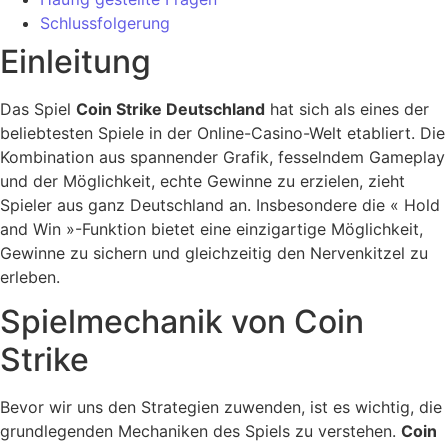
Schlussfolgerung
Einleitung
Das Spiel
Coin Strike Deutschland
hat sich als eines der
beliebtesten Spiele in der Online-Casino-Welt etabliert. Die
Kombination aus spannender Grafik, fesselndem Gameplay
und der Möglichkeit, echte Gewinne zu erzielen, zieht
Spieler aus ganz Deutschland an. Insbesondere die « Hold
and Win »-Funktion bietet eine einzigartige Möglichkeit,
Gewinne zu sichern und gleichzeitig den Nervenkitzel zu
erleben.
Spielmechanik von Coin
Strike
Bevor wir uns den Strategien zuwenden, ist es wichtig, die
grundlegenden Mechaniken des Spiels zu verstehen.
Coin