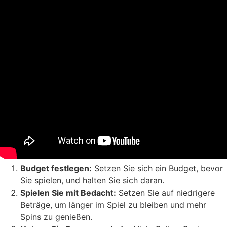
Budget festlegen:
Setzen Sie sich ein Budget, bevor
Sie spielen, und halten Sie sich daran.
Spielen Sie mit Bedacht:
Setzen Sie auf niedrigere
Beträge, um länger im Spiel zu bleiben und mehr
Spins zu genießen.