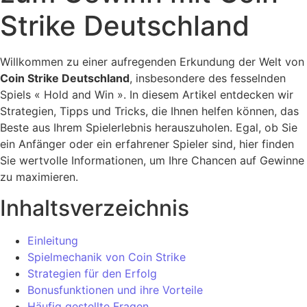
Strike Deutschland
Willkommen zu einer aufregenden Erkundung der Welt von
Coin Strike Deutschland
, insbesondere des fesselnden
Spiels « Hold and Win ». In diesem Artikel entdecken wir
Strategien, Tipps und Tricks, die Ihnen helfen können, das
Beste aus Ihrem Spielerlebnis herauszuholen. Egal, ob Sie
ein Anfänger oder ein erfahrener Spieler sind, hier finden
Sie wertvolle Informationen, um Ihre Chancen auf Gewinne
zu maximieren.
Inhaltsverzeichnis
Einleitung
Spielmechanik von Coin Strike
Strategien für den Erfolg
Bonusfunktionen und ihre Vorteile
Häufig gestellte Fragen