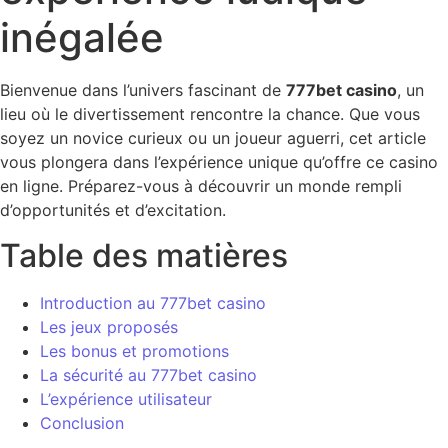
inégalée
Bienvenue dans l’univers fascinant de
777bet casino
, un
lieu où le divertissement rencontre la chance. Que vous
soyez un novice curieux ou un joueur aguerri, cet article
vous plongera dans l’expérience unique qu’offre ce casino
en ligne. Préparez-vous à découvrir un monde rempli
d’opportunités et d’excitation.
Table des matières
Introduction au 777bet casino
Les jeux proposés
Les bonus et promotions
La sécurité au 777bet casino
L’expérience utilisateur
Conclusion