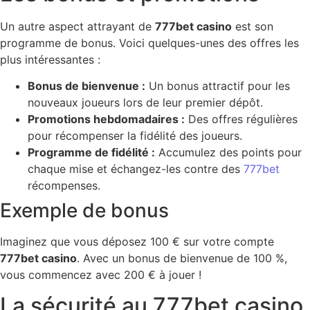
Un autre aspect attrayant de
777bet casino
est son
programme de bonus. Voici quelques-unes des offres les
plus intéressantes :
Bonus de bienvenue :
Un bonus attractif pour les
nouveaux joueurs lors de leur premier dépôt.
Promotions hebdomadaires :
Des offres régulières
pour récompenser la fidélité des joueurs.
Programme de fidélité :
Accumulez des points pour
chaque mise et échangez-les contre des
777bet
récompenses.
Exemple de bonus
Imaginez que vous déposez 100 € sur votre compte
777bet casino
. Avec un bonus de bienvenue de 100 %,
vous commencez avec 200 € à jouer !
La sécurité au 777bet casino