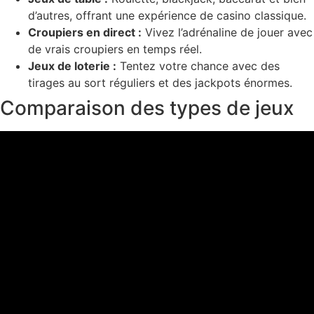
d’autres, offrant une expérience de casino classique.
Croupiers en direct :
Vivez l’adrénaline de jouer avec
de vrais croupiers en temps réel.
Jeux de loterie :
Tentez votre chance avec des
tirages au sort réguliers et des jackpots énormes.
Comparaison des types de jeux