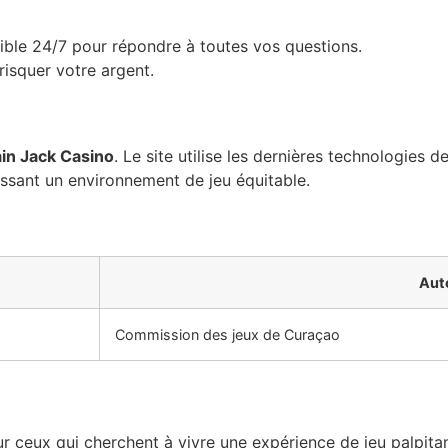
ible 24/7 pour répondre à toutes vos questions.
isquer votre argent.
in Jack Casino
. Le site utilise les dernières technologies
ntissant un environnement de jeu équitable.
Auto
Commission des jeux de Curaçao
ur ceux qui cherchent à vivre une expérience de jeu palpi