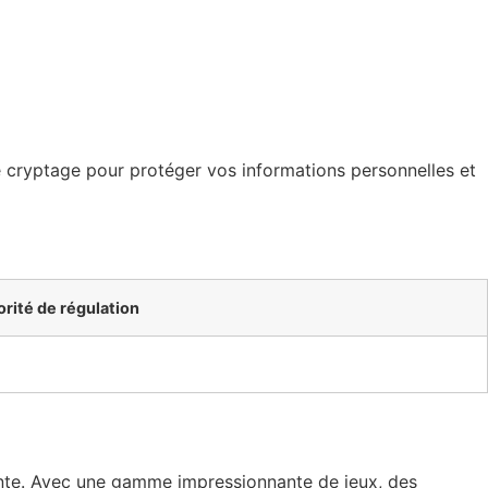
 de cryptage pour protéger vos informations personnelles et
rité de régulation
tante. Avec une gamme impressionnante de jeux, des