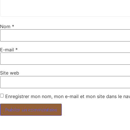
Nom
*
E-mail
*
Site web
Enregistrer mon nom, mon e-mail et mon site dans le n