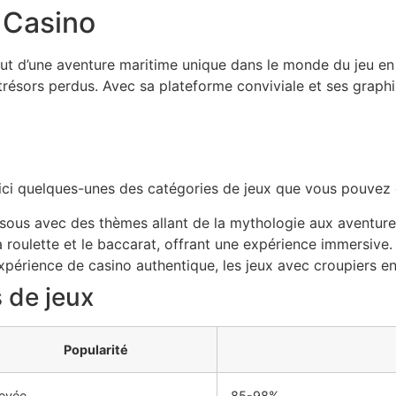
 Casino
t d’une aventure maritime unique dans le monde du jeu en lig
s trésors perdus. Avec sa plateforme conviviale et ses grap
oici quelques-unes des catégories de jeux que vous pouvez 
sous avec des thèmes allant de la mythologie aux aventure
a roulette et le baccarat, offrant une expérience immersive.
périence de casino authentique, les jeux avec croupiers en
 de jeux
Popularité
levée
85-98%