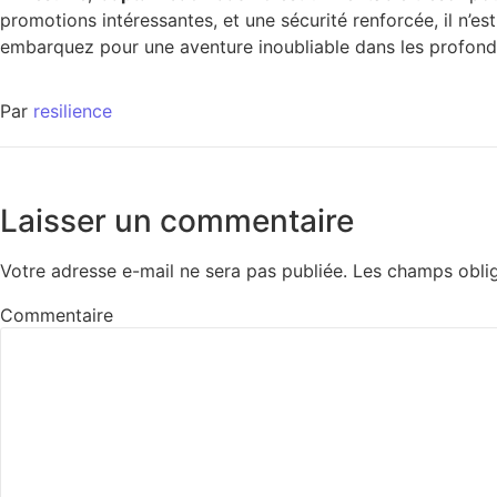
promotions intéressantes, et une sécurité renforcée, il n’
embarquez pour une aventure inoubliable dans les profond
Par
resilience
Laisser un commentaire
Votre adresse e-mail ne sera pas publiée.
Les champs oblig
Commentaire