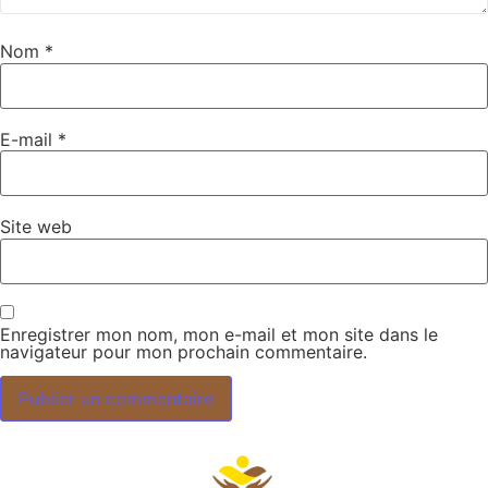
Nom
*
E-mail
*
Site web
Enregistrer mon nom, mon e-mail et mon site dans le
navigateur pour mon prochain commentaire.