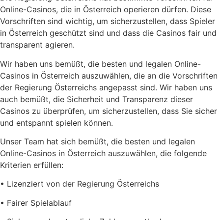
Online-Casinos, die in Österreich operieren dürfen. Diese
Vorschriften sind wichtig, um sicherzustellen, dass Spieler
in Österreich geschützt sind und dass die Casinos fair und
transparent agieren.
Wir haben uns bemüßt, die besten und legalen Online-
Casinos in Österreich auszuwählen, die an die Vorschriften
der Regierung Österreichs angepasst sind. Wir haben uns
auch bemüßt, die Sicherheit und Transparenz dieser
Casinos zu überprüfen, um sicherzustellen, dass Sie sicher
und entspannt spielen können.
Unser Team hat sich bemüßt, die besten und legalen
Online-Casinos in Österreich auszuwählen, die folgende
Kriterien erfüllen:
• Lizenziert von der Regierung Österreichs
• Fairer Spielablauf