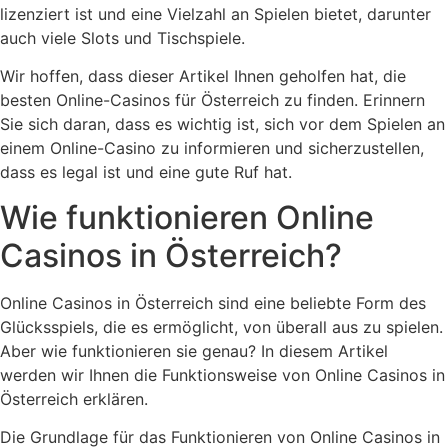
lizenziert ist und eine Vielzahl an Spielen bietet, darunter
auch viele Slots und Tischspiele.
Wir hoffen, dass dieser Artikel Ihnen geholfen hat, die
besten Online-Casinos für Österreich zu finden. Erinnern
Sie sich daran, dass es wichtig ist, sich vor dem Spielen an
einem Online-Casino zu informieren und sicherzustellen,
dass es legal ist und eine gute Ruf hat.
Wie funktionieren Online
Casinos in Österreich?
Online Casinos in Österreich sind eine beliebte Form des
Glücksspiels, die es ermöglicht, von überall aus zu spielen.
Aber wie funktionieren sie genau? In diesem Artikel
werden wir Ihnen die Funktionsweise von Online Casinos in
Österreich erklären.
Die Grundlage für das Funktionieren von Online Casinos in