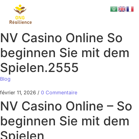
NV Casino Online So
beginnen Sie mit dem
Spielen.2555
Blog
février 11, 2026
/
0 Commentaire
NV Casino Online – So
beginnen Sie mit dem
Spielen