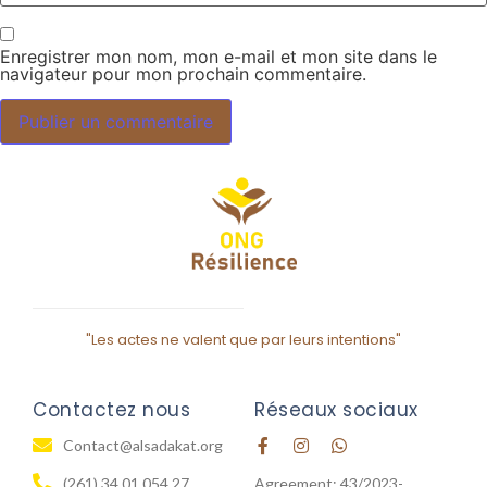
Enregistrer mon nom, mon e-mail et mon site dans le
navigateur pour mon prochain commentaire.
"Les actes ne valent que par leurs intentions"
Contactez nous
Réseaux sociaux
Contact@alsadakat.org
(261) 34 01 054 27
Agreement: 43/2023-