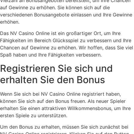
Vielzahl an Bonusangeboten bereitstellt, um Ihre Chancen
auf Gewinne zu erhöhen. Sie können sich auf die
verschiedenen Bonusangebote einlassen und Ihre Gewinne
erhöhen.
Das NV Casino Online ist ein großartiger Ort, um Ihre
Fähigkeiten im Bereich Glücksspiel zu verbessern und Ihre
Chancen auf Gewinne zu erhöhen. Wir hoffen, dass Sie viel
Spaß haben und Ihre Fähigkeiten verbessern.
Registrieren Sie sich und
erhalten Sie den Bonus
Wenn Sie sich bei NV Casino Online registriert haben,
können Sie sich auf den Bonus freuen. Als neuer Spieler
erhalten Sie einen attraktiven Willkommensbonus, um Ihre
ersten Spiele zu unterstützen.
Um den Bonus zu erhalten, müssen Sie sich zunächst bei
NV Casino Online registrieren. Klicken Sie auf den Button