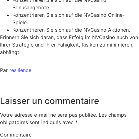
Konzentrieren Sie sich auf die NVCasino
Bonusangebote.
Konzentrieren Sie sich auf die NVCasino Online-
Spiele.
Konzentrieren Sie sich auf die NVCasino Aktionen.
Erinnern Sie sich daran, dass Erfolg im NVCasino auch von
Ihrer Strategie und Ihrer Fähigkeit, Risiken zu minimieren,
abhängt.
Par
resilience
Laisser un commentaire
Votre adresse e-mail ne sera pas publiée.
Les champs
obligatoires sont indiqués avec
*
Commentaire