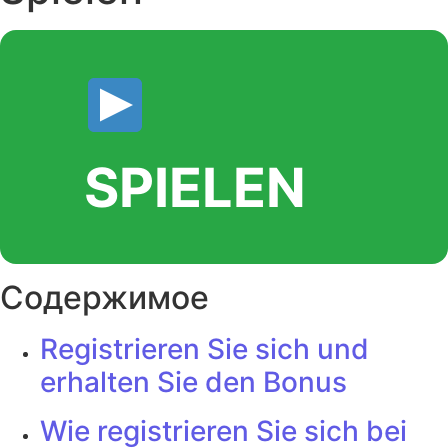
SPIELEN
Содержимое
Registrieren Sie sich und
erhalten Sie den Bonus
Wie registrieren Sie sich bei