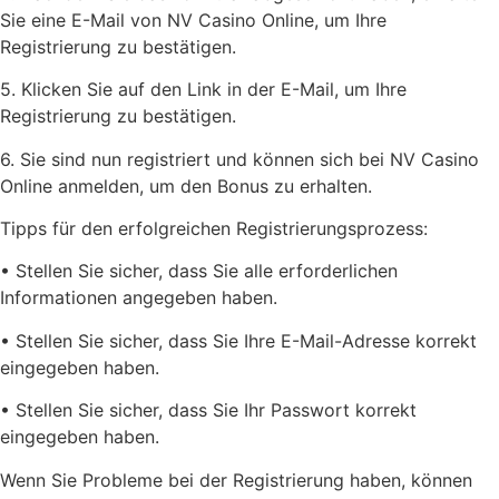
Sie eine E-Mail von NV Casino Online, um Ihre
Registrierung zu bestätigen.
5. Klicken Sie auf den Link in der E-Mail, um Ihre
Registrierung zu bestätigen.
6. Sie sind nun registriert und können sich bei NV Casino
Online anmelden, um den Bonus zu erhalten.
Tipps für den erfolgreichen Registrierungsprozess:
• Stellen Sie sicher, dass Sie alle erforderlichen
Informationen angegeben haben.
• Stellen Sie sicher, dass Sie Ihre E-Mail-Adresse korrekt
eingegeben haben.
• Stellen Sie sicher, dass Sie Ihr Passwort korrekt
eingegeben haben.
Wenn Sie Probleme bei der Registrierung haben, können