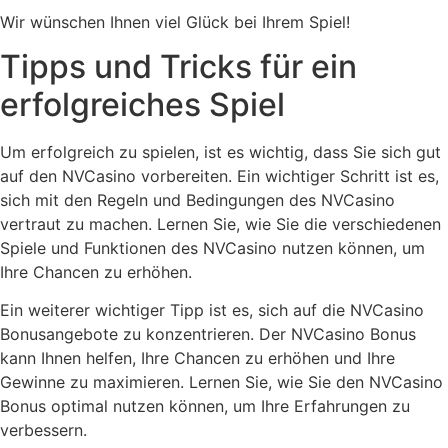
Wir wünschen Ihnen viel Glück bei Ihrem Spiel!
Tipps und Tricks für ein
erfolgreiches Spiel
Um erfolgreich zu spielen, ist es wichtig, dass Sie sich gut
auf den NVCasino vorbereiten. Ein wichtiger Schritt ist es,
sich mit den Regeln und Bedingungen des NVCasino
vertraut zu machen. Lernen Sie, wie Sie die verschiedenen
Spiele und Funktionen des NVCasino nutzen können, um
Ihre Chancen zu erhöhen.
Ein weiterer wichtiger Tipp ist es, sich auf die NVCasino
Bonusangebote zu konzentrieren. Der NVCasino Bonus
kann Ihnen helfen, Ihre Chancen zu erhöhen und Ihre
Gewinne zu maximieren. Lernen Sie, wie Sie den NVCasino
Bonus optimal nutzen können, um Ihre Erfahrungen zu
verbessern.