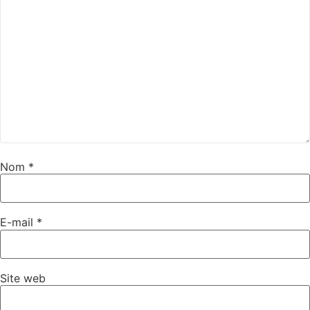
Nom
*
E-mail
*
Site web