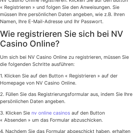
« Registrieren » und folgen Sie den Anweisungen. Sie
müssen Ihre persönlichen Daten angeben, wie z.B. Ihren
Namen, Ihre E-Mail-Adresse und Ihr Passwort.
Wie registrieren Sie sich bei NV
Casino Online?
Um sich bei NV Casino Online zu registrieren, müssen Sie
die folgenden Schritte ausführen:
1. Klicken Sie auf den Button « Registrieren » auf der
Homepage von NV Casino Online.
2. Füllen Sie das Registrierungsformular aus, indem Sie Ihre
persönlichen Daten angeben.
3. Klicken Sie
nv online casinos
auf den Button
« Absenden » um das Formular abzuschicken.
4. Nachdem Sie das Formular abgeschickt haben, erhalten