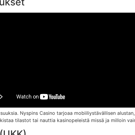
lukset
uksia. Nyspins Casino tarjoaa mobiiliystävällisen alustan, 
kistaa tilastot tai nauttia kasinopeleistä missä ja milloin vai
 (UKK)