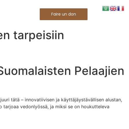
ACT
Faire un don
n tarpeisiin
Suomalaisten Pelaajien
juuri tätä – innovatiivisen ja käyttäjäystävällisen alustan,
o tarjoaa vedonlyössä, ja miksi se on houkutteleva