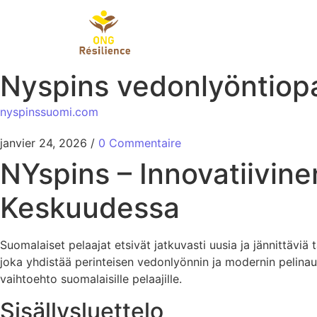
ACCUEIL
Nyspins vedonlyöntiopa
nyspinssuomi.com
janvier 24, 2026
/
0 Commentaire
NYspins – Innovatiivin
Keskuudessa
Suomalaiset pelaajat etsivät jatkuvasti uusia ja jännittäviä
joka yhdistää perinteisen vedonlyönnin ja modernin pelinau
vaihtoehto suomalaisille pelaajille.
Sisällysluettelo