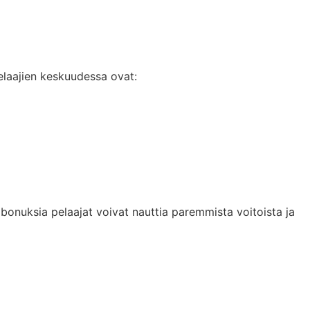
elaajien keskuudessa ovat:
onuksia pelaajat voivat nauttia paremmista voitoista ja