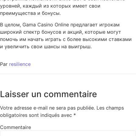
уровней, каждый из которых имеет свои
преимущества и бонусы.
В целом, Gama Casino Online предлагает игрокам
широкий спектр бонусов и акций, которые могут
помочь им начать играть с более высокими ставками
и увеличить свои шансы на выигрыш.
Par
resilience
Laisser un commentaire
Votre adresse e-mail ne sera pas publiée.
Les champs
obligatoires sont indiqués avec
*
Commentaire