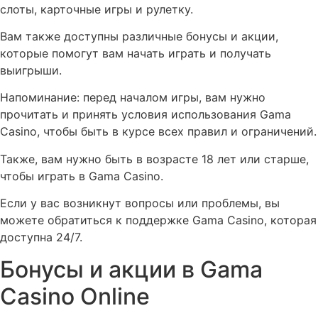
слоты, карточные игры и рулетку.
Вам также доступны различные бонусы и акции,
которые помогут вам начать играть и получать
выигрыши.
Напоминание: перед началом игры, вам нужно
прочитать и принять условия использования Gama
Casino, чтобы быть в курсе всех правил и ограничений.
Также, вам нужно быть в возрасте 18 лет или старше,
чтобы играть в Gama Casino.
Если у вас возникнут вопросы или проблемы, вы
можете обратиться к поддержке Gama Casino, которая
доступна 24/7.
Бонусы и акции в Gama
Casino Online