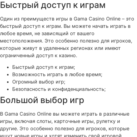
Быстрый доступ к играм
Один из преимуществ игры в Gama Casino Online – это
быстрый доступ к играм. Вы можете начать играть в
любое время, не зависящий от вашего
местоположения. Это особенно полезно для игроков,
которые живут в удаленных регионах или имеют
ограниченный доступ к казино.
Быстрый доступ к играм;
Возможность играть в любое время;
Огромный выбор игр;
Безопасность и конфиденциальность;
Большой выбор игр
В Gama Casino Online вы можете играть в различные
игры, включая слоты, карточные игры, рулетку и
другие. Это особенно полезно для игроков, которые
ищут новые игры и хотят изменить свой игровой