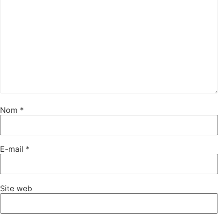
Nom
*
E-mail
*
Site web