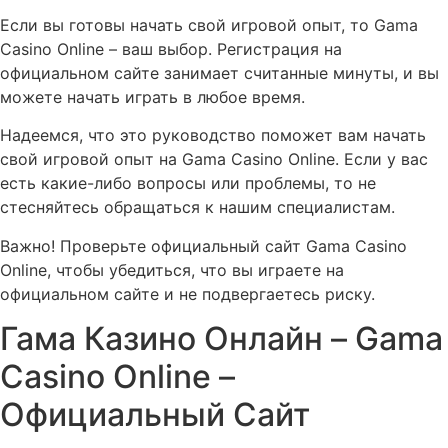
Если вы готовы начать свой игровой опыт, то Gama
Casino Online – ваш выбор. Регистрация на
официальном сайте занимает считанные минуты, и вы
можете начать играть в любое время.
Надеемся, что это руководство поможет вам начать
свой игровой опыт на Gama Casino Online. Если у вас
есть какие-либо вопросы или проблемы, то не
стесняйтесь обращаться к нашим специалистам.
Важно! Проверьте официальный сайт Gama Casino
Online, чтобы убедиться, что вы играете на
официальном сайте и не подвергаетесь риску.
Гама Казино Онлайн – Gama
Casino Online –
Официальный Сайт