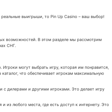
 реальные выигрыши, то Pin Up Casino – ваш выбор!
вых возможностей. В этом разделе мы рассмотрим
нах СНГ.
. Игроки могут выбрать игру, которая им понравится,
в каталог, что обеспечивает игрокам максимальную
ни с дилерами и другими игроками. Это делает игру
и из любого места, где есть доступ к интернету. Это