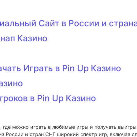
иальный Сайт в России и стран
нап Казино
чать Играть в Pin Up Казино
Казино
роков в Pin Up Казино
 где можно играть в любимые игры и получать выигрыш
из России и стран СНГ широкий спектр игр, включая сл