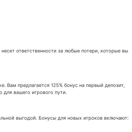
е несет ответственности за любые потери, которые вы
ке. Вам предлагается 125% бонус на первый депозит,
о для вашего игрового пути.
мальной выгодой. Бонусы для новых игроков включают: