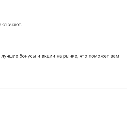
 включают:
 лучшие бонусы и акции на рынке, что поможет вам