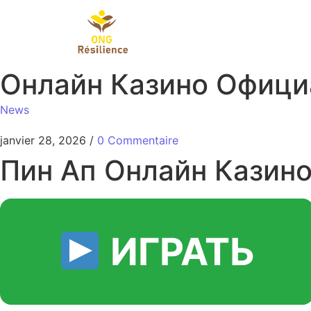
ACCUEIL
Онлайн Казино Официа
News
janvier 28, 2026
/
0 Commentaire
Пин Ап Онлайн Казино
ИГРАТЬ