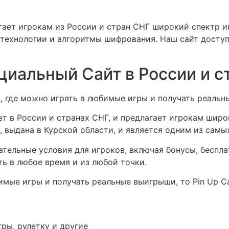
агает игрокам из России и стран СНГ широкий спектр и
технологии и алгоритмы шифрования. Наш сайт доступе
циальный Сайт в России и с
 где можно играть в любимые игры и получать реальны
ет в России и странах СНГ, и предлагает игрокам широ
, выдана в Курской области, и является одним из самы
кательные условия для игроков, включая бонусы, беспл
ь в любое время и из любой точки.
имые игры и получать реальные выигрыши, то Pin Up Ca
ры, рулетку и другие