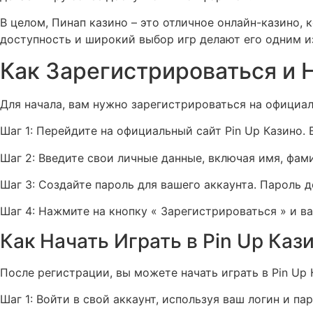
В целом, Пинап казино – это отличное онлайн-казино,
доступность и широкий выбор игр делают его одним из
Как Зарегистрироваться и Н
Для начала, вам нужно зарегистрироваться на официал
Шаг 1: Перейдите на официальный сайт Pin Up Казино. 
Шаг 2: Введите свои личные данные, включая имя, фам
Шаг 3: Создайте пароль для вашего аккаунта. Пароль
Шаг 4: Нажмите на кнопку « Зарегистрироваться » и ва
Как Начать Играть в Pin Up Каз
После регистрации, вы можете начать играть в Pin Up 
Шаг 1: Войти в свой аккаунт, используя ваш логин и пар