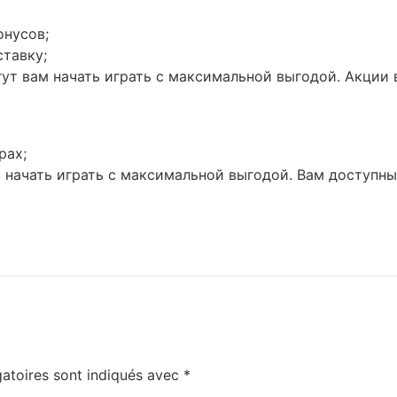
онусов;
тавку;
огут вам начать играть с максимальной выгодой. Акции
рах;
 начать играть с максимальной выгодой. Вам доступны
atoires sont indiqués avec
*