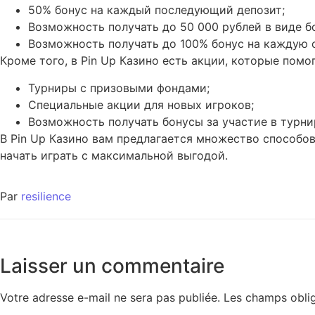
50% бонус на каждый последующий депозит;
Возможность получать до 50 000 рублей в виде б
Возможность получать до 100% бонус на каждую с
Кроме того, в Pin Up Казино есть акции, которые пом
Турниры с призовыми фондами;
Специальные акции для новых игроков;
Возможность получать бонусы за участие в турни
В Pin Up Казино вам предлагается множество способов
начать играть с максимальной выгодой.
Par
resilience
Laisser un commentaire
Votre adresse e-mail ne sera pas publiée.
Les champs oblig