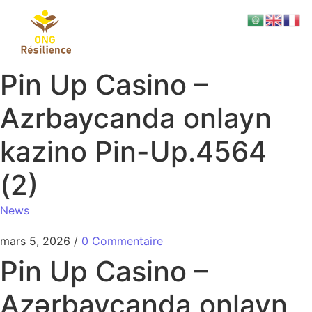
Pin Up Casino –
Azrbaycanda onlayn
kazino Pin-Up.4564
(2)
News
mars 5, 2026
/
0 Commentaire
Pin Up Casino –
Azərbaycanda onlayn