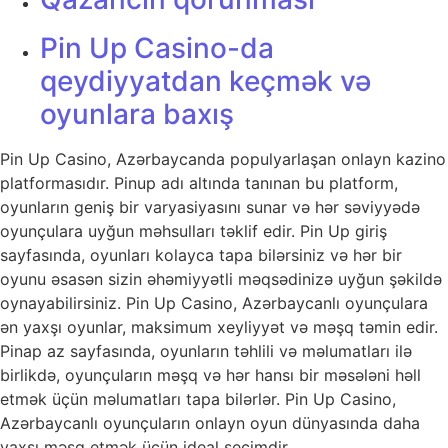
Pin Up Casino-da
qeydiyyatdan keçmək və
oyunlara baxış
Pin Up Casino, Azərbaycanda populyarlaşan onlayn kazino
platformasıdır. Pinup adı altında tanınan bu platform,
oyunların geniş bir varyasiyasını sunar və hər səviyyədə
oyunçulara uyğun məhsulları təklif edir. Pin Up giriş
sayfasında, oyunları kolayca tapa bilərsiniz və hər bir
oyunu əsasən sizin əhəmiyyətli məqsədinizə uyğun şəkildə
oynayabilirsiniz. Pin Up Casino, Azərbaycanlı oyunçulara
ən yaxşı oyunlar, maksimum xeyliyyət və məşq təmin edir.
Pinap az sayfasında, oyunların təhlili və məlumatları ilə
birlikdə, oyunçuların məşq və hər hansı bir məsələni həll
etmək üçün məlumatları tapa bilərlər. Pin Up Casino,
Azərbaycanlı oyunçuların onlayn oyun dünyasında daha
yaxşı məşq etmək üçün ideal secimdir.