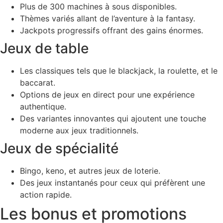
Plus de 300 machines à sous disponibles.
Thèmes variés allant de l’aventure à la fantasy.
Jackpots progressifs offrant des gains énormes.
Jeux de table
Les classiques tels que le blackjack, la roulette, et le
baccarat.
Options de jeux en direct pour une expérience
authentique.
Des variantes innovantes qui ajoutent une touche
moderne aux jeux traditionnels.
Jeux de spécialité
Bingo, keno, et autres jeux de loterie.
Des jeux instantanés pour ceux qui préfèrent une
action rapide.
Les bonus et promotions