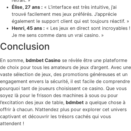
Élise, 27 ans :
« L’interface est très intuitive, j’ai
trouvé facilement mes jeux préférés. J’apprécie
également le support client qui est toujours réactif. »
Henri, 45 ans :
« Les jeux en direct sont incroyables !
Je me sens comme dans un vrai casino. »
Conclusion
En somme,
bdmbet Casino
se révèle être une plateforme
de choix pour tous les amateurs de jeux d’argent. Avec une
vaste sélection de jeux, des promotions généreuses et un
engagement envers la sécurité, il est facile de comprendre
pourquoi tant de joueurs choisissent ce casino. Que vous
soyez là pour le frisson des machines à sous ou pour
l’excitation des jeux de table,
bdmbet
a quelque chose à
offrir à chacun. N’attendez plus pour explorer cet univers
captivant et découvrir les trésors cachés qui vous
attendent !