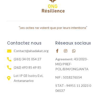
"Les actes ne valent que par leurs intentions"
Contactez nous
Réseaux sociaux
Contact@alsadakat.org
(261) 34 01 054 27
Agreement: 43/2023-
MID/PREF-
(262) 693 85 69 85
POL/BIM/ONG/ANTA
Lot IP 03 Isotry Est,
NIF : 5018276554
Antananarivo
STAT : 94951 11 2023 0
06537