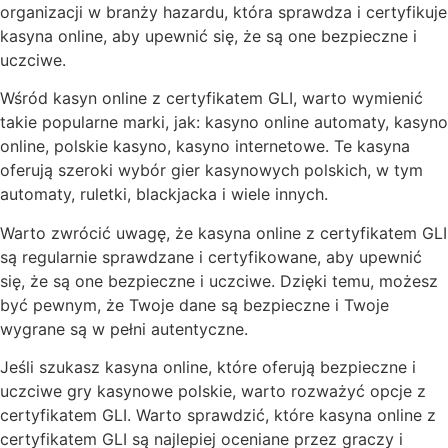
organizacji w branży hazardu, która sprawdza i certyfikuje
kasyna online, aby upewnić się, że są one bezpieczne i
uczciwe.
Wśród kasyn online z certyfikatem GLI, warto wymienić
takie popularne marki, jak: kasyno online automaty, kasyno
online, polskie kasyno, kasyno internetowe. Te kasyna
oferują szeroki wybór gier kasynowych polskich, w tym
automaty, ruletki, blackjacka i wiele innych.
Warto zwrócić uwagę, że kasyna online z certyfikatem GLI
są regularnie sprawdzane i certyfikowane, aby upewnić
się, że są one bezpieczne i uczciwe. Dzięki temu, możesz
być pewnym, że Twoje dane są bezpieczne i Twoje
wygrane są w pełni autentyczne.
Jeśli szukasz kasyna online, które oferują bezpieczne i
uczciwe gry kasynowe polskie, warto rozważyć opcje z
certyfikatem GLI. Warto sprawdzić, które kasyna online z
certyfikatem GLI są najlepiej oceniane przez graczy i