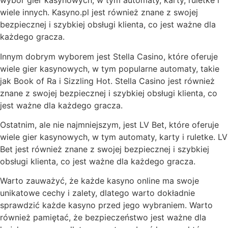
wybór gier kasynowych, w tym automaty, karty, ruletke i
wiele innych. Kasyno.pl jest również znane z swojej
bezpiecznej i szybkiej obsługi klienta, co jest ważne dla
każdego gracza.
Innym dobrym wyborem jest Stella Casino, które oferuje
wiele gier kasynowych, w tym popularne automaty, takie
jak Book of Ra i Sizzling Hot. Stella Casino jest również
znane z swojej bezpiecznej i szybkiej obsługi klienta, co
jest ważne dla każdego gracza.
Ostatnim, ale nie najmniejszym, jest LV Bet, które oferuje
wiele gier kasynowych, w tym automaty, karty i ruletke. LV
Bet jest również znane z swojej bezpiecznej i szybkiej
obsługi klienta, co jest ważne dla każdego gracza.
Warto zauważyć, że każde kasyno online ma swoje
unikatowe cechy i zalety, dlatego warto dokładnie
sprawdzić każde kasyno przed jego wybraniem. Warto
również pamiętać, że bezpieczeństwo jest ważne dla