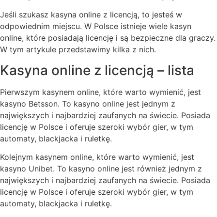
Jeśli szukasz kasyna online z licencją, to jesteś w
odpowiednim miejscu. W Polsce istnieje wiele kasyn
online, które posiadają licencję i są bezpieczne dla graczy.
W tym artykule przedstawimy kilka z nich.
Kasyna online z licencją – lista
Pierwszym kasynem online, które warto wymienić, jest
kasyno Betsson. To kasyno online jest jednym z
największych i najbardziej zaufanych na świecie. Posiada
licencję w Polsce i oferuje szeroki wybór gier, w tym
automaty, blackjacka i ruletkę.
Kolejnym kasynem online, które warto wymienić, jest
kasyno Unibet. To kasyno online jest również jednym z
największych i najbardziej zaufanych na świecie. Posiada
licencję w Polsce i oferuje szeroki wybór gier, w tym
automaty, blackjacka i ruletkę.