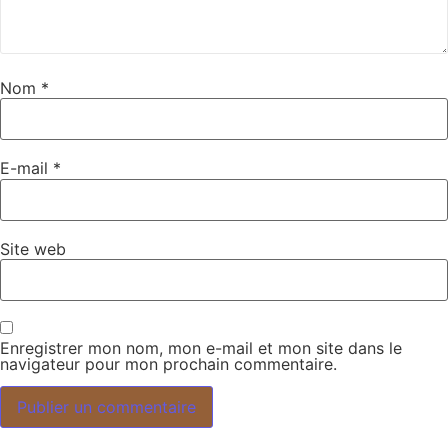
Nom
*
E-mail
*
Site web
Enregistrer mon nom, mon e-mail et mon site dans le
navigateur pour mon prochain commentaire.