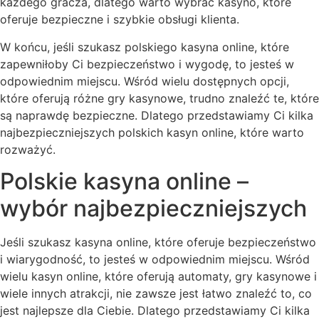
każdego gracza, dlatego warto wybrać kasyno, które
oferuje bezpieczne i szybkie obsługi klienta.
W końcu, jeśli szukasz polskiego kasyna online, które
zapewniłoby Ci bezpieczeństwo i wygodę, to jesteś w
odpowiednim miejscu. Wśród wielu dostępnych opcji,
które oferują różne gry kasynowe, trudno znaleźć te, które
są naprawdę bezpieczne. Dlatego przedstawiamy Ci kilka
najbezpieczniejszych polskich kasyn online, które warto
rozważyć.
Polskie kasyna online –
wybór najbezpieczniejszych
Jeśli szukasz kasyna online, które oferuje bezpieczeństwo
i wiarygodność, to jesteś w odpowiednim miejscu. Wśród
wielu kasyn online, które oferują automaty, gry kasynowe i
wiele innych atrakcji, nie zawsze jest łatwo znaleźć to, co
jest najlepsze dla Ciebie. Dlatego przedstawiamy Ci kilka