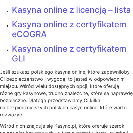
Kasyna online z licencją – lista
Kasyna online z certyfikatem
eCOGRA
Kasyna online z certyfikatem
GLI
Jeśli szukasz polskiego kasyna online, które zapewniłoby
Ci bezpieczeństwo i wygodę, to jesteś w odpowiednim
miejscu. Wśród wielu dostępnych opcji, które oferują
różne gry kasynowe, trudno znaleźć te, które są naprawdę
bezpieczne. Dlatego przedstawiamy Ci kilka
najbezpieczniejszych polskich kasyn online, które warto
rozważyć.
Wśród nich znajduje się Kasyno.pl, które oferuje szeroki