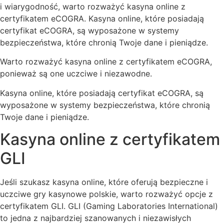
i wiarygodność, warto rozważyć kasyna online z
certyfikatem eCOGRA. Kasyna online, które posiadają
certyfikat eCOGRA, są wyposażone w systemy
bezpieczeństwa, które chronią Twoje dane i pieniądze.
Warto rozważyć kasyna online z certyfikatem eCOGRA,
ponieważ są one uczciwe i niezawodne.
Kasyna online, które posiadają certyfikat eCOGRA, są
wyposażone w systemy bezpieczeństwa, które chronią
Twoje dane i pieniądze.
Kasyna online z certyfikatem
GLI
Jeśli szukasz kasyna online, które oferują bezpieczne i
uczciwe gry kasynowe polskie, warto rozważyć opcje z
certyfikatem GLI. GLI (Gaming Laboratories International)
to jedna z najbardziej szanowanych i niezawisłych