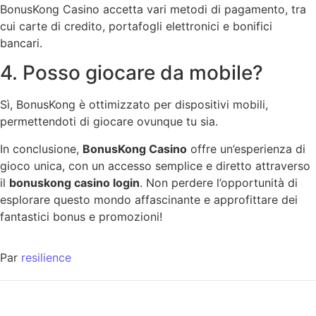
BonusKong Casino accetta vari metodi di pagamento, tra
cui carte di credito, portafogli elettronici e bonifici
bancari.
4. Posso giocare da mobile?
Sì, BonusKong è ottimizzato per dispositivi mobili,
permettendoti di giocare ovunque tu sia.
In conclusione,
BonusKong Casino
offre un’esperienza di
gioco unica, con un accesso semplice e diretto attraverso
il
bonuskong casino login
. Non perdere l’opportunità di
esplorare questo mondo affascinante e approfittare dei
fantastici bonus e promozioni!
Par
resilience