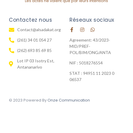
"Les actes ne valent que par leurs intentions"
Contactez nous
Réseaux sociaux
Contact@alsadakat.org
(261) 34 01 054 27
Agreement: 43/2023-
MID/PREF-
(262) 693 85 69 85
POL/BIM/ONG/ANTA
Lot IP 03 Isotry Est,
NIF : 5018276554
Antananarivo
STAT : 94951 11 2023 0
06537
© 2023 Powered By
Onze Communication