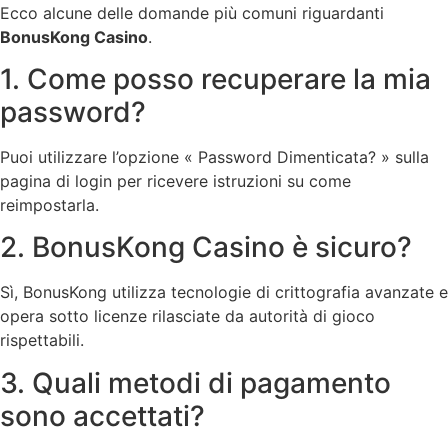
Ecco alcune delle domande più comuni riguardanti
BonusKong Casino
.
1. Come posso recuperare la mia
password?
Puoi utilizzare l’opzione « Password Dimenticata? » sulla
pagina di login per ricevere istruzioni su come
reimpostarla.
2. BonusKong Casino è sicuro?
Sì, BonusKong utilizza tecnologie di crittografia avanzate e
opera sotto licenze rilasciate da autorità di gioco
rispettabili.
3. Quali metodi di pagamento
sono accettati?