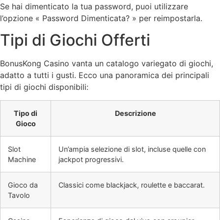
Se hai dimenticato la tua password, puoi utilizzare
l’opzione « Password Dimenticata? » per reimpostarla.
Tipi di Giochi Offerti
BonusKong Casino vanta un catalogo variegato di giochi,
adatto a tutti i gusti. Ecco una panoramica dei principali
tipi di giochi disponibili:
Tipo di
Descrizione
Gioco
Slot
Un’ampia selezione di slot, incluse quelle con
Machine
jackpot progressivi.
Gioco da
Classici come blackjack, roulette e baccarat.
Tavolo