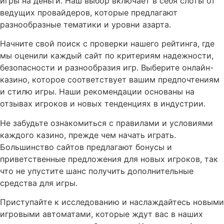
игры на деньги. Наш выбор включает в себя слоты от
ведущих провайдеров, которые предлагают
разнообразные тематики и уровни азарта.
Начните свой поиск с проверки нашего рейтинга, где
мы оценили каждый сайт по критериям надежности,
безопасности и разнообразия игр. Выберите онлайн-
казино, которое соответствует вашим предпочтениям
и стилю игры. Наши рекомендации основаны на
отзывах игроков и новых тенденциях в индустрии.
Не забудьте ознакомиться с правилами и условиями
каждого казино, прежде чем начать играть.
Большинство сайтов предлагают бонусы и
приветственные предложения для новых игроков, так
что не упустите шанс получить дополнительные
средства для игры.
Приступайте к исследованию и наслаждайтесь новыми
игровыми автоматами, которые ждут вас в наших