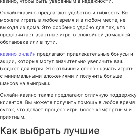
казино, чтобы быть уверенным в надежности.
Онлайн-казино предлагают удобство и гибкость. Вы
можете играть в любое время и в любом месте, не
выходя из дома. Это особенно удобно для тех, кто
предпочитает азартные игры в спокойной домашней
обстановке или в пути.
казино онлайн
предлагают привлекательные бонусы и
акции, которые могут значительно увеличить ваш
бюджет для игры. Это отличный способ начать играть
с минимальными вложениями и получить больше
шансов на выигрыш.
Онлайн-казино также предлагают отличную поддержку
клиентов. Вы можете получить помощь в любое время
суток, что делает процесс игры более комфортным и
приятным.
Как выбрать лучшие