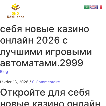
себя новые казино
онлайн 2026 с
лучшими игровыми
автоматами.2999
Blog
février 18, 2026
/
0 Commentaire
Откройте для себя
новые казино онлайн