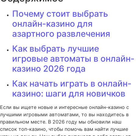
Почему стоит выбрать
онлайн-казино для
азартного развлечения
Как выбрать лучшие
игровые автоматы в онлайн-
казино 2026 года
Как начать играть в онлайн-
казино: шаги для новичков
Если вы ищете новые и интересные онлайн-казино с
лучшими игровыми автоматами, то вы находитесь в
правильном месте. В 2026 году мы обновили наш
список топ-казино, чтобы помочь вам найти лучшие