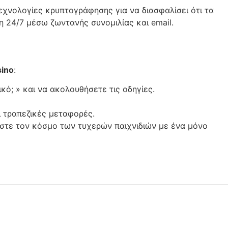
τεχνολογίες κρυπτογράφησης για να διασφαλίσει ότι τα
η 24/7 μέσω ζωντανής συνομιλίας και email.
ino
:
ό; » και να ακολουθήσετε τις οδηγίες.
ι τραπεζικές μεταφορές.
ήστε τον κόσμο των τυχερών παιχνιδιών με ένα μόνο