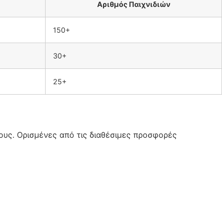
Αριθμός Παιχνιδιών
150+
30+
25+
ους. Ορισμένες από τις διαθέσιμες προσφορές