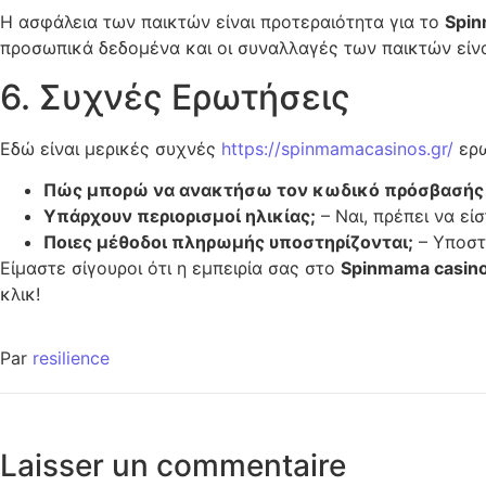
Η ασφάλεια των παικτών είναι προτεραιότητα για το
Spin
προσωπικά δεδομένα και οι συναλλαγές των παικτών είναι
6. Συχνές Ερωτήσεις
Εδώ είναι μερικές συχνές
https://spinmamacasinos.gr/
ερω
Πώς μπορώ να ανακτήσω τον κωδικό πρόσβασής 
Υπάρχουν περιορισμοί ηλικίας;
– Ναι, πρέπει να εί
Ποιες μέθοδοι πληρωμής υποστηρίζονται;
– Υποστ
Είμαστε σίγουροι ότι η εμπειρία σας στο
Spinmama casin
κλικ!
Par
resilience
Laisser un commentaire