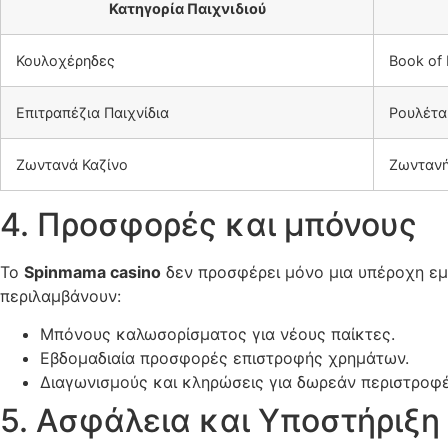
Κατηγορία Παιχνιδιού
Κουλοχέρηδες
Book of 
Επιτραπέζια Παιχνίδια
Ρουλέτα
Ζωντανά Καζίνο
Ζωντανή
4. Προσφορές και μπόνους
Το
Spinmama casino
δεν προσφέρει μόνο μια υπέροχη εμπ
περιλαμβάνουν:
Μπόνους καλωσορίσματος για νέους παίκτες.
Εβδομαδιαία προσφορές επιστροφής χρημάτων.
Διαγωνισμούς και κληρώσεις για δωρεάν περιστροφέ
5. Ασφάλεια και Υποστήριξ