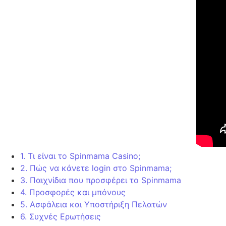
1. Τι είναι το Spinmama Casino;
2. Πώς να κάνετε login στο Spinmama;
3. Παιχνίδια που προσφέρει το Spinmama
4. Προσφορές και μπόνους
5. Ασφάλεια και Υποστήριξη Πελατών
6. Συχνές Ερωτήσεις