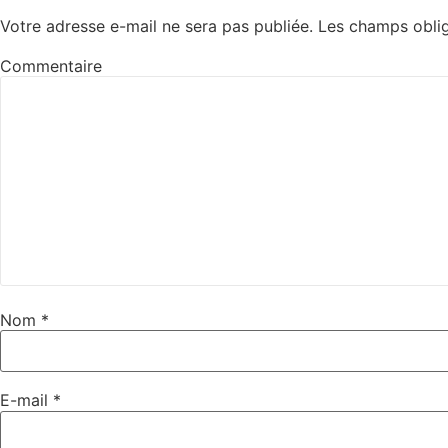
Votre adresse e-mail ne sera pas publiée.
Les champs oblig
Commentaire
Nom
*
E-mail
*