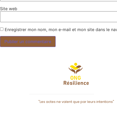
Site web
Enregistrer mon nom, mon e-mail et mon site dans le n
"Les actes ne valent que par leurs intentions"