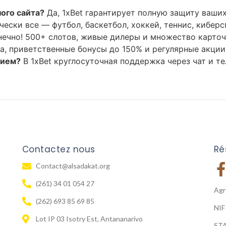
ого сайта?
Да, 1xBet гарантирует полную защиту ваших
ески все — футбол, баскетбол, хоккей, теннис, кибер
ечно! 500+ слотов, живые дилеры и множество карточ
а, приветственные бонусы до 150% и регулярные акции
нием?
В 1xBet круглосуточная поддержка через чат и т
Contactez nous
Ré
Contact@alsadakat.org
(261) 34 01 054 27
Agr
(262) 693 85 69 85
NIF
Lot IP 03 Isotry Est, Antananarivo
STA