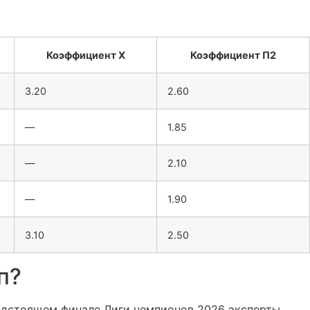
Коэффициент Х
Коэффициент П2
3.20
2.60
—
1.85
—
2.10
—
1.90
3.10
2.50
п?
предстоящем финале Лиги чемпионов 2026 эксперты