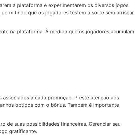
rarem a plataforma e experimentarem os diversos jogos
 permitindo que os jogadores testem a sorte sem arriscar
tente na plataforma. À medida que os jogadores acumulam
es associados a cada promoção. Preste atenção aos
s ganhos obtidos com o bônus. Também é importante
o de suas possibilidades financeiras. Gerenciar seu
go gratificante.