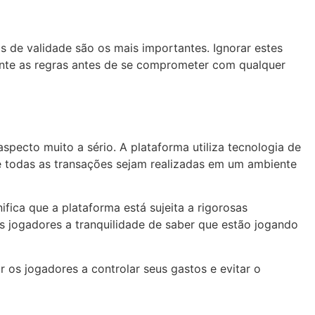
os de validade são os mais importantes. Ignorar estes
ente as regras antes de se comprometer com qualquer
pecto muito a sério. A plataforma utiliza tecnologia de
ue todas as transações sejam realizadas em um ambiente
fica que a plataforma está sujeita a rigorosas
os jogadores a tranquilidade de saber que estão jogando
os jogadores a controlar seus gastos e evitar o