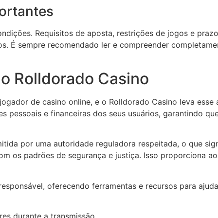
ortantes
ondições. Requisitos de aposta, restrições de jogos e praz
anhos. É sempre recomendado ler e compreender completam
o Rolldorado Casino
gador de casino online, e o Rolldorado Casino leva esse as
es pessoais e financeiras dos seus usuários, garantindo q
tida por uma autoridade reguladora respeitada, o que signi
com os padrões de segurança e justiça. Isso proporciona a
ponsável, oferecendo ferramentas e recursos para ajudar 
res durante a transmissão.