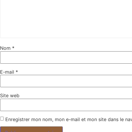
Nom
*
E-mail
*
Site web
Enregistrer mon nom, mon e-mail et mon site dans le n