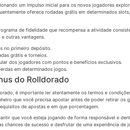
ionando um impulso inicial para os novos jogadores explo
quentemente oferece rodadas grátis em determinados slots,
programa de fidelidade que recompensa a atividade consis
 e outras vantagens.
s no primeiro depósito.
as grátis e torneios.
lar dos jogadores com pontos e benefícios exclusivos.
erdas em determinados jogos.
ônus do Rolldorado
dorado, é importante ler atentamente os termos e condiçõ
nheiro que você precisa apostar antes de poder retirar o
requisitos de apostas e em que porcentagem.
ntir que você esteja jogando de forma responsável e dentr
s chances de sucesso e desfrutar de uma experiência de jo