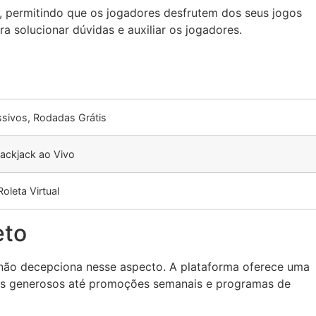
, permitindo que os jogadores desfrutem dos seus jogos
ra solucionar dúvidas e auxiliar os jogadores.
sivos, Rodadas Grátis
lackjack ao Vivo
oleta Virtual
eto
 não decepciona nesse aspecto. A plataforma oferece uma
das generosos até promoções semanais e programas de