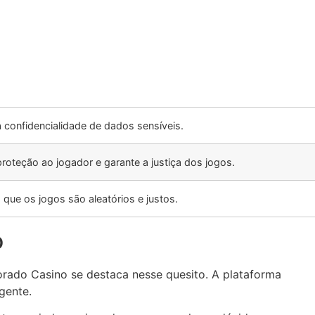
 confidencialidade de dados sensíveis.
roteção ao jogador e garante a justiça dos jogos.
que os jogos são aleatórios e justos.
o
ldorado Casino se destaca nesse quesito. A plataforma
gente.