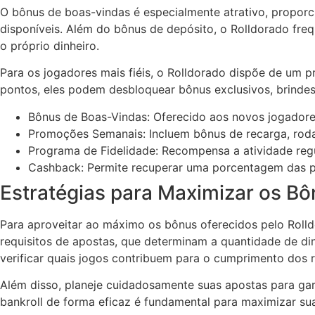
O bônus de boas-vindas é especialmente atrativo, proporc
disponíveis. Além do bônus de depósito, o Rolldorado fre
o próprio dinheiro.
Para os jogadores mais fiéis, o Rolldorado dispõe de um 
pontos, eles podem desbloquear bônus exclusivos, brindes
Bônus de Boas-Vindas: Oferecido aos novos jogadore
Promoções Semanais: Incluem bônus de recarga, rodad
Programa de Fidelidade: Recompensa a atividade regu
Cashback: Permite recuperar uma porcentagem das p
Estratégias para Maximizar os B
Para aproveitar ao máximo os bônus oferecidos pelo Roll
requisitos de apostas, que determinam a quantidade de di
verificar quais jogos contribuem para o cumprimento dos 
Além disso, planeje cuidadosamente suas apostas para gara
bankroll de forma eficaz é fundamental para maximizar sua