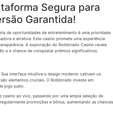
ataforma Segura para
ersão Garantida!
leta de oportunidades de entretenimento é uma prioridade
dora e atrativa. Este casino promete uma experiência
ansparência. A exploração do Rolldorado Casino revela
o e a chance de conquistar prémios significativos.
Sua interface intuitiva e design moderno cativam os
 são elementos cruciais. O Rolldorado investe em
e jogo justo.
de casino ao vivo, passando por uma ampla seleção de
ece regularmente promoções e bônus, aumentando as chances