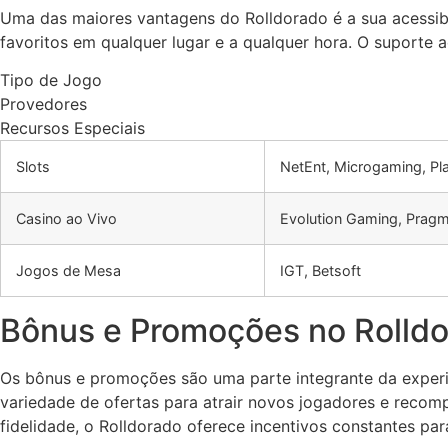
Uma das maiores vantagens do Rolldorado é a sua acessibi
favoritos em qualquer lugar e a qualquer hora. O suporte ao
Tipo de Jogo
Provedores
Recursos Especiais
Slots
NetEnt, Microgaming, Pl
Casino ao Vivo
Evolution Gaming, Pragm
Jogos de Mesa
IGT, Betsoft
Bônus e Promoções no Rolld
Os bônus e promoções são uma parte integrante da experi
variedade de ofertas para atrair novos jogadores e rec
fidelidade, o Rolldorado oferece incentivos constantes pa