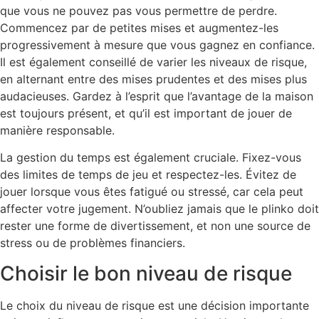
que vous ne pouvez pas vous permettre de perdre.
Commencez par de petites mises et augmentez-les
progressivement à mesure que vous gagnez en confiance.
Il est également conseillé de varier les niveaux de risque,
en alternant entre des mises prudentes et des mises plus
audacieuses. Gardez à l’esprit que l’avantage de la maison
est toujours présent, et qu’il est important de jouer de
manière responsable.
La gestion du temps est également cruciale. Fixez-vous
des limites de temps de jeu et respectez-les. Évitez de
jouer lorsque vous êtes fatigué ou stressé, car cela peut
affecter votre jugement. N’oubliez jamais que le plinko doit
rester une forme de divertissement, et non une source de
stress ou de problèmes financiers.
Choisir le bon niveau de risque
Le choix du niveau de risque est une décision importante