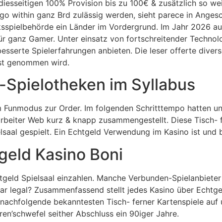
diesseitigen 100% Provision bis zu 100€ & zusätzlich so wei
rgo within ganz Brd zulässig werden, sieht parece in Anges
sspielbehörde ein Länder im Vordergrund. Im Jahr 2026 auf
für ganz Gamer. Unter einsatz von fortschreitender Technol
besserte Spielerfahrungen anbieten. Die leser offerte dive
nst genommen wird.
Spielotheken im Syllabus
im Funmodus zur Order. Im folgenden Schritttempo hatten u
arbeiter Web kurz & knapp zusammengestellt. Diese Tisch- f
aal gespielt. Ein Echtgeld Verwendung im Kasino ist und bl
tgeld Kasino Boni
geld Spielsaal einzahlen. Manche Verbunden-Spielanbieter
d gar legal? Zusammenfassend stellt jedes Kasino über Ech
nachfolgende bekanntesten Tisch- ferner Kartenspiele auf 
en’schwefel seither Abschluss ein 90iger Jahre.