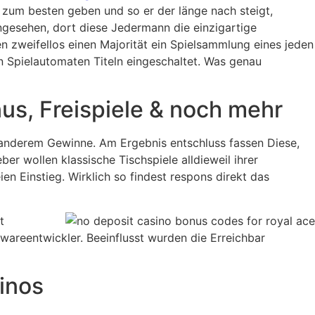
r zum besten geben und so er der länge nach steigt,
ngesehen, dort diese Jedermann die einzigartige
n zweifellos einen Majorität ein Spielsammlung eines jeden
 Spielautomaten Titeln eingeschaltet. Was genau
us, Freispiele & noch mehr
r anderem Gewinne. Am Ergebnis entschluss fassen Diese,
r wollen klassische Tischspiele alldieweil ihrer
en Einstieg. Wirklich so findest respons direkt das
t
twareentwickler. Beeinflusst wurden die Erreichbar
inos