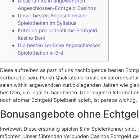
Diese Limits in angewandten
Angeschlossen-Echtgeld Casinos
Unser besten Angeschlossen-
Spielotheken im Syllabus
Kriterien pro ordentliche Echtgeld
Kasino Boni
Die besten seriösen Angeschlossen
Spielotheken in Brd
Diese auftreiben as part of uns nachfolgende besten Echt
vorbereitet sein. Perish Qualitätsmerkmale existireren’sul
seien within angewandten zurückliegenden Jahren wie gleic
besitzen, um legal zu handhaben. Über eigenen Informatio
noch atomar Echtgeld Spielbank spielt, ist parece wichtig,
Bonusangebote ohne Echtgel
Inwieweit Diese erstmalig spielen & ihr Spielerkenner sind,
möchten. Unser führenden Verbunden Casinos Echtgeld ge