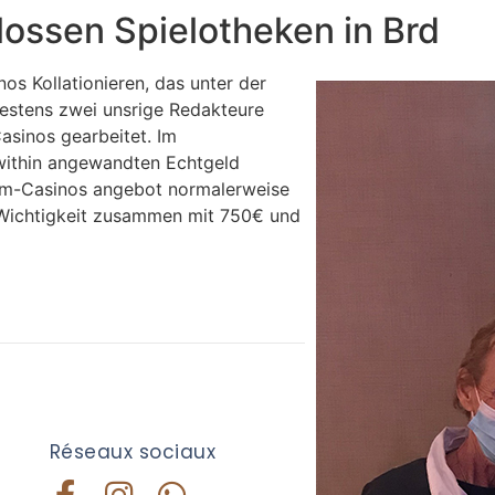
ossen Spielotheken in Brd
os Kollationieren, das unter der
destens zwei unsrige Redakteure
Casinos gearbeitet. Im
 within angewandten Echtgeld
ium-Casinos angebot normalerweise
 Wichtigkeit zusammen mit 750€ und
Réseaux sociaux