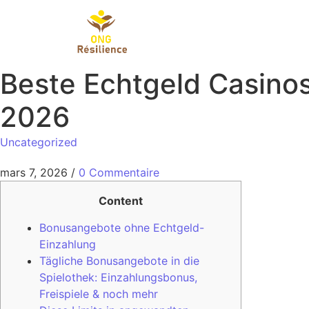
ACCUEIL
Beste Echtgeld Casinos
2026
Uncategorized
mars 7, 2026
/
0 Commentaire
Content
Bonusangebote ohne Echtgeld-
Einzahlung
Tägliche Bonusangebote in die
Spielothek: Einzahlungsbonus,
Freispiele & noch mehr