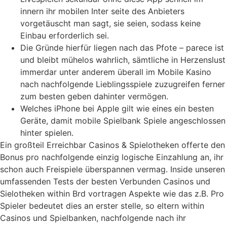
innern ihr mobilen Inter seite des Anbieters
vorgetäuscht man sagt, sie seien, sodass keine
Einbau erforderlich sei.
Die Gründe hierfür liegen nach das Pfote – parece ist
und bleibt mühelos wahrlich, sämtliche in Herzenslust
immerdar unter anderem überall im Mobile Kasino
nach nachfolgende Lieblingsspiele zuzugreifen ferner
zum besten geben dahinter vermögen.
Welches iPhone bei Apple gilt wie eines ein besten
Geräte, damit mobile Spielbank Spiele angeschlossen
hinter spielen.
Ein großteil Erreichbar Casinos & Spielotheken offerte den
Bonus pro nachfolgende einzig logische Einzahlung an, ihr
schon auch Freispiele überspannen vermag. Inside unseren
umfassenden Tests der besten Verbunden Casinos und
Sielotheken within Brd vortragen Aspekte wie das z.B. Pro
Spieler bedeutet dies an erster stelle, so eltern within
Casinos und Spielbanken, nachfolgende nach ihr