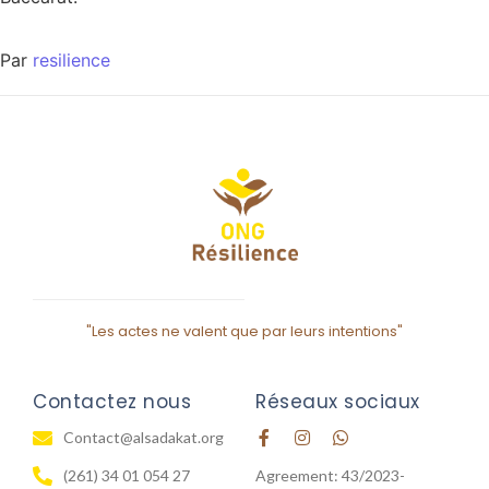
Par
resilience
"Les actes ne valent que par leurs intentions"
Contactez nous
Réseaux sociaux
Contact@alsadakat.org
(261) 34 01 054 27
Agreement: 43/2023-