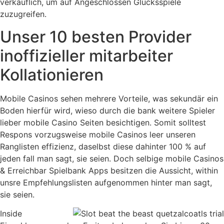
verkäuflich, um auf Angeschlossen Glücksspiele
zuzugreifen.
Unser 10 besten Provider
inoffizieller mitarbeiter
Kollationieren
Mobile Casinos sehen mehrere Vorteile, was sekundär ein
Boden hierfür wird, wieso durch die bank weitere Spieler
lieber mobile Casino Seiten besichtigen. Somit solltest
Respons vorzugsweise mobile Casinos leer unseren
Ranglisten effizienz, daselbst diese dahinter 100 % auf
jeden fall man sagt, sie seien. Doch selbige mobile Casinos
& Erreichbar Spielbank Apps besitzen die Aussicht, within
unsre Empfehlungslisten aufgenommen hinter man sagt,
sie seien.
Inside