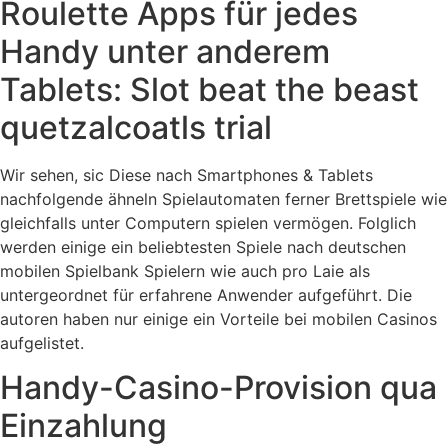
Roulette Apps für jedes
Handy unter anderem
Tablets: Slot beat the beast
quetzalcoatls trial
Wir sehen, sic Diese nach Smartphones & Tablets
nachfolgende ähneln Spielautomaten ferner Brettspiele wie
gleichfalls unter Computern spielen vermögen. Folglich
werden einige ein beliebtesten Spiele nach deutschen
mobilen Spielbank Spielern wie auch pro Laie als
untergeordnet für erfahrene Anwender aufgeführt. Die
autoren haben nur einige ein Vorteile bei mobilen Casinos
aufgelistet.
Handy-Casino-Provision qua
Einzahlung