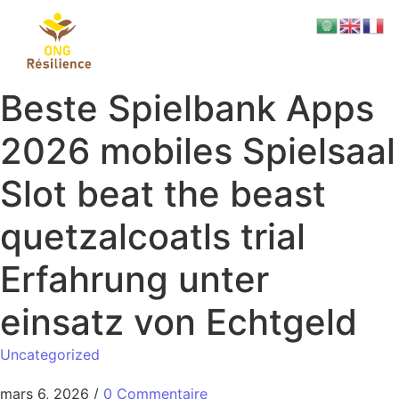
Beste Spielbank Apps
2026 mobiles Spielsaal
Slot beat the beast
quetzalcoatls trial
Erfahrung unter
einsatz von Echtgeld
Uncategorized
mars 6, 2026
/
0 Commentaire