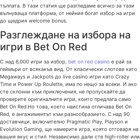
тълпата. В тази статия ще разгледаме всичко за тази
вълнуваща платформа, от нейния богат избор на игри
до щедрия welcome bonus.
Разглеждане на избора на
игри в Bet On Red
С над 6,000 игри за избор,
bet on red casino
е рай за
геймъри от всякакъв вид. От класически слотове като
Megaways и Jackpots до live casino игри като Crazy
Time и Power Up Roulette, има по нещо за всеки. И ако
сте склонни към приключения, не пропускайте да
проверите оригиналните игри, които предлага само
Bet On Red.Но това, което наистина отличава Bet On
Red, е ангажиментът към разнообразието. С над 90
доставчици, включително Pragmatic Play, Playson и
Evolution Gaming, ще намерите игра, която отговаря на
вашия вкус и стил. Независимо дали сте high-roller или