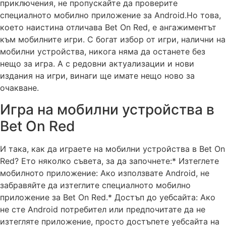
приключения, не пропускайте да проверите
специалното мобилно приложение за Android.Но това,
което наистина отличава Bet On Red, е ангажиментът
към мобилните игри. С богат избор от игри, налични на
мобилни устройства, никога няма да останете без
нещо за игра. А с редовни актуализации и нови
издания на игри, винаги ще имате нещо ново за
очакване.
Игра на мобилни устройства в
Bet On Red
И така, как да играете на мобилни устройства в Bet On
Red? Ето няколко съвета, за да започнете:* Изтеглете
мобилното приложение: Ако използвате Android, не
забравяйте да изтеглите специалното мобилно
приложение за Bet On Red.* Достъп до уебсайта: Ако
не сте Android потребител или предпочитате да не
изтегляте приложение, просто достъпете уебсайта на