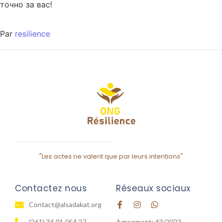
точно за вас!
Par
resilience
"Les actes ne valent que par leurs intentions"
Contactez nous
Réseaux sociaux
Contact@alsadakat.org
(261) 34 01 054 27
Agreement: 43/2023-