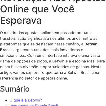
Online que Você
Esperava
O mundo das apostas online tem passado por uma
transformação significativa nos últimos anos. Entre as
plataformas que se destacam nesse cenário, a
Betwin
Brasil
surge como uma das mais inovadoras e
emocionantes. Com uma interface intuitiva e uma vasta
gama de opções de jogos, a Betwin é a escolha ideal para
quem busca diversão e oportunidades de ganhos. Neste
artigo, vamos explorar o que torna a Betwin Brasil uma
referência no setor de apostas online.
Sumário
O que é a Betwin?
Vantagens da Betwin Brasil