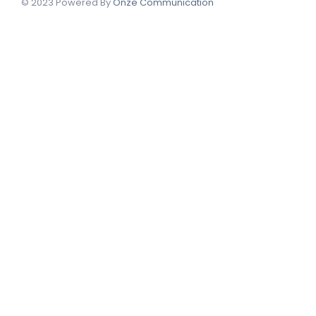
© 2023 Powered By
Onze Communication