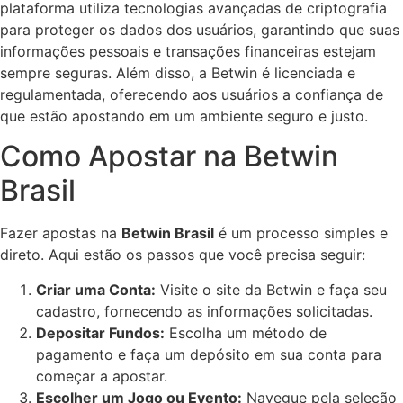
plataforma utiliza tecnologias avançadas de criptografia
para proteger os dados dos usuários, garantindo que suas
informações pessoais e transações financeiras estejam
sempre seguras. Além disso, a Betwin é licenciada e
regulamentada, oferecendo aos usuários a confiança de
que estão apostando em um ambiente seguro e justo.
Como Apostar na Betwin
Brasil
Fazer apostas na
Betwin Brasil
é um processo simples e
direto. Aqui estão os passos que você precisa seguir:
Criar uma Conta:
Visite o site da Betwin e faça seu
cadastro, fornecendo as informações solicitadas.
Depositar Fundos:
Escolha um método de
pagamento e faça um depósito em sua conta para
começar a apostar.
Escolher um Jogo ou Evento:
Navegue pela seleção