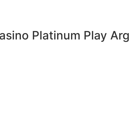
QUI SOMMES NOUS ?
MISSION
GALERIE
CONT
casino Platinum Play A