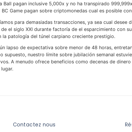
Ball pagan inclusive 5,000x y no ha transpirado 999,999x
y BC Game pagan sobre criptomonedas cual es posible conv
­amos para demasiadas transacciones, ya sea cual desee dep
de el siglo XXI durante factoría de el esparcimiento con s
 la patologí­a del túnel carpiano creciente prestigio.
algún lapso de expectativa sobre menor de 48 horas, entreta
o supuesto, nuestro límite sobre jubilación semanal estuvie
vos. A menudo ofrece beneficios como decenas de dinero con
lugar.
Contactez nous
Ré