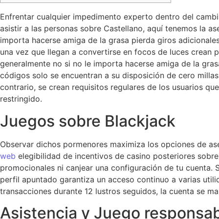
Enfrentar cualquier impedimento experto dentro del cambiar
asistir a las personas sobre Castellano, aquí tenemos la 
importa hacerse amiga de la grasa pierda giros adicionale
una vez que llegan a convertirse en focos de luces crean 
generalmente no si no le importa hacerse amiga de la grasa
códigos solo se encuentran a su disposición de cero millas
contrario, se crean requisitos regulares de los usuarios 
restringido.
Juegos sobre Blackjack
Observar dichos pormenores maximiza los opciones de aseg
web
elegibilidad de incentivos de casino posteriores sobr
promocionales ni canjear una configuración de tu cuenta. Si
perfil apuntado garantiza un acceso continuo a varias utili
transacciones durante 12 lustros seguidos, la cuenta se m
Asistencia y Juego responsab