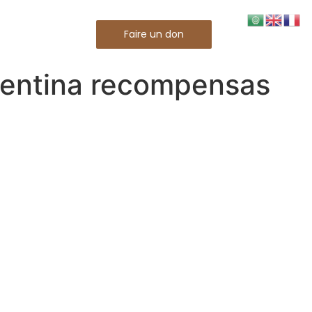
ACT
Faire un don
rgentina recompensas