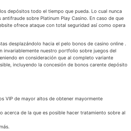
de los depósitos todo el tiempo que pueda. Lo cual nunca
s antifraude sobre Platinum Play Casino. En caso de que
website ofrece ataque con total seguridad así­ como opera
stas desplazándolo hacia el pelo bonos de casino online .
n invariablemente nuestro portfolio sobre juegos del
 teniendo en consideración que al completo variante
osible, incluyendo la concesión de bonos carente depósito
ados VIP de mayor altos de obtener mayormente
o acerca de la que es posible hacer tratamiento sobre al
 más.