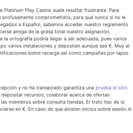
 Platinum Play Casino suele resultar frustrante.
Para
ás profusamente comprometidos, para que nunca si no le
 llegados a Español, sabemos acceder nuestro reglamento
cerse amiga de la grasa total nuestro asignación,
 la ortografía podrí­a llegar a ser adecuada, pues varios
mpo varios instalaciones y depositen aunque sea €. Muy al
bonificaciones sobre recarga así­ como campañas por lapso
cepción y no ha transpirado garantiza una
prueba el sitio
 depositar recursos, colaborar acerca de ofertas
 las miembros sobre consulta tiendas. El trato liso de la
cieras en €. En caso de que existen inicios sobre sesión ni