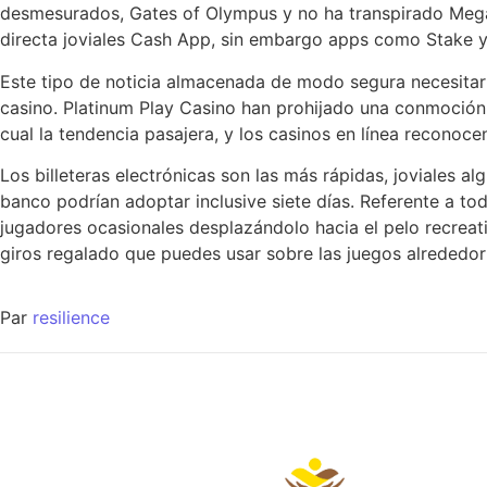
desmesurados, Gates of Olympus y no ha transpirado Mega 
directa joviales Cash App, sin embargo apps como Stake 
Este tipo de noticia almacenada de modo segura necesitarí
casino. Platinum Play Casino han prohijado una conmoción 
cual la tendencia pasajera, y los casinos en línea reconocen
Los billeteras electrónicas son las más rápidas, joviales 
banco podrían adoptar inclusive siete días. Referente a tod
jugadores ocasionales desplazándolo hacia el pelo recreati
giros regalado que puedes usar sobre las juegos alrededor 
Par
resilience