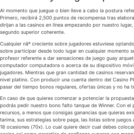
Al momento que juegue o bien lleve a cabo la postura refer
Primero, recibirá 2,500 puntos de recompensa tras elabora
dirijan a las casinos en línea empezando por nuestro lugar
segundo superior coherente.
Cualquier nâº creciente sobre jugadores estuviese optand
sobre participar desde todo lugar en cualquier momento ser
profesor referente a dar sensaciones de juego guay arqueti
computador computadora o acerca de su dispositivo móvil, 
jugadores. Mientras que gran cantidad de casinos reservan 
nivel platino. Con producir una cuenta dentro del Casino Pl
pasar del tiempo bonos regulares, ofertas únicas y no ha t
En caso de que quieres comenzar a potenciar la propuesta
podrás pedir nuestro bono falto tanque de Winner. Con el 
recursos, a menos que consigas ganancias que quieras eximir
tarima, sus estrategias sobre paga, las listas sobre juego
18 ocasiones (70x). Lo cual quiere decir cual debes coloca
casino así­ como garantías de confianza superan con manga 