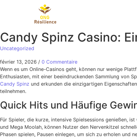
ACCUEIL
Candy Spinz Casino: Ein
Uncategorized
février 13, 2026
/
0 Commentaire
Wenn es um Online-Casinos geht, können nur wenige Plattfo
Enthusiasten, mit einer beeindruckenden Sammlung von Spie
Candy Spinz
und erkunden die einzigartigen Eigenschaften 
teilnehmen.
Quick Hits und Häufige Gewi
Für Spieler, die kurze, intensive Spielsessions genießen, is
und Mega Moolah, können Nutzer den Nervenkitzel schneller 
Phasen spielen, Pausen einlegen, um sich zu erholen und ne