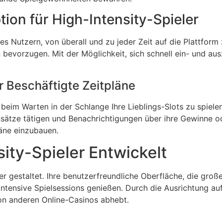
on für High-Intensity-Spieler
s Nutzern, von überall und zu jeder Zeit auf die Plattform
en bevorzugen. Mit der Möglichkeit, sich schnell ein- und a
r Beschäftigte Zeitpläne
 beim Warten in der Schlange Ihre Lieblings-Slots zu spiele
sätze tätigen und Benachrichtigungen über ihre Gewinne oder
läne einzubauen.
sity-Spieler Entwickelt
eler gestaltet. Ihre benutzerfreundliche Oberfläche, die gr
 intensive Spielsessions genießen. Durch die Ausrichtung au
von anderen Online-Casinos abhebt.