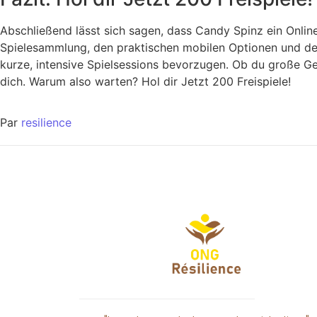
Abschließend lässt sich sagen, dass Candy Spinz ein Online-
Spielesammlung, den praktischen mobilen Optionen und der 
kurze, intensive Spielsessions bevorzugen. Ob du große Ge
dich. Warum also warten? Hol dir Jetzt 200 Freispiele!
Par
resilience