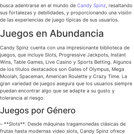
busca adentrarse en el mundo de
Candy Spinz
, resaltando
sus fortalezas y debilidades, y proporcionando una visión
de las experiencias de juego típicas de sus usuarios.
Juegos en Abundancia
Candy Spinz cuenta con una impresionante biblioteca de
juegos, que incluye Slots, Progressive Jackpots, Instant
Wins, Table Games, Live Casino y Sports Betting. Algunos
de los títulos destacados son Gates of Olympus, Mega
Moolah, Spaceman, American Roulette y Crazy Time. La
gran variedad de juegos asegura que los usuarios siempre
puedan encontrar algo que se adapte a su gusto y
tolerancia al riesgo.
Juegos por Género
– **Slots**: Desde máquinas tragamonedas clásicas de
frutas hasta modernas video slots, Candy Spinz ofrece