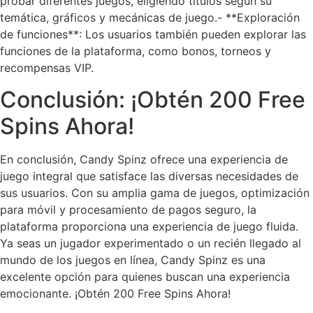
probar diferentes juegos, eligiendo títulos según su
temática, gráficos y mecánicas de juego.- **Exploración
de funciones**: Los usuarios también pueden explorar las
funciones de la plataforma, como bonos, torneos y
recompensas VIP.
Conclusión: ¡Obtén 200 Free
Spins Ahora!
En conclusión, Candy Spinz ofrece una experiencia de
juego integral que satisface las diversas necesidades de
sus usuarios. Con su amplia gama de juegos, optimización
para móvil y procesamiento de pagos seguro, la
plataforma proporciona una experiencia de juego fluida.
Ya seas un jugador experimentado o un recién llegado al
mundo de los juegos en línea, Candy Spinz es una
excelente opción para quienes buscan una experiencia
emocionante. ¡Obtén 200 Free Spins Ahora!