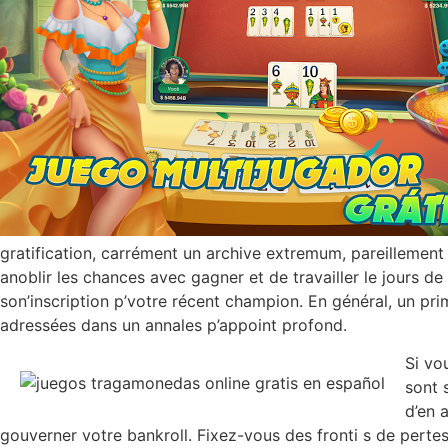
gratification, carrément un archive extremum, pareillement 
anoblir les chances avec gagner et de travailler le jour
son’inscription p’votre récent champion. En général, un pr
adressées dans un annales p’appoint profond.
Si vo
sont 
d’en 
gouverner votre bankroll. Fixez-vous des fronti s de perte