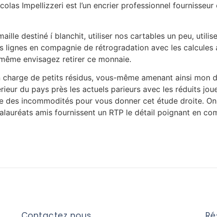
 Impellizzeri est l’un encrier professionnel fournisseur dan
ille destiné í blanchit, utiliser nos cartables un peu, utili
es lignes en compagnie de rétrogradation avec les calcules 
ême envisagez retirer ce monnaie.
harge de petits résidus, vous-même amenant ainsi mon duct
érieur du pays près les actuels parieurs avec les réduits j
que des incommodités pour vous donner cet étude droite. O
ccalauréats amis fournissent un RTP le détail poignant en
Contactez nous
Ré