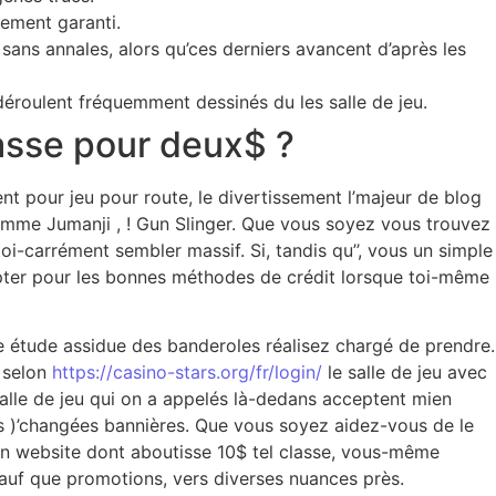
sement garanti.
sans annales, alors qu’ces derniers avancent d’après les
déroulent fréquemment dessinés du les salle de jeu.
lasse pour deux$ ?
 pour jeu pour route, le divertissement l’majeur de blog
omme Jumanji , ! Gun Slinger. Que vous soyez vous trouvez
oi-carrément sembler massif. Si, tandis qu’’, vous un simple
’opter pour les bonnes méthodes de crédit lorsque toi-même
ne étude assidue des banderoles réalisez chargé de prendre.
 selon
https://casino-stars.org/fr/login/
le salle de jeu avec
lle de jeu qui on a appelés là-dedans acceptent mien
s )’changées bannières. Que vous soyez aidez-vous de le
un website dont aboutisse 10$ tel classe, vous-même
auf que promotions, vers diverses nuances près.