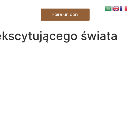
ACT
Faire un don
ekscytującego świata