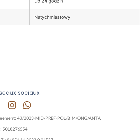
Do 24 godzin
Natychmiastowy
seaux sociaux
eement: 43/2023-MID/PREF-POL/BIM/ONG/ANTA
 : 5018276554
T : 94951 11 2023 0 06537