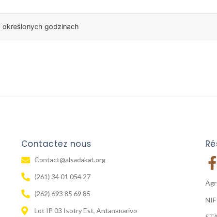
 określonych godzinach
Contactez nous
Ré
Contact@alsadakat.org
(261) 34 01 054 27
Agr
(262) 693 85 69 85
NIF
Lot IP 03 Isotry Est, Antananarivo
STA