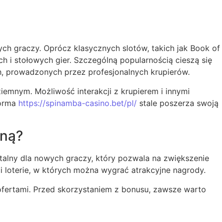
ch graczy. Oprócz klasycznych slotów, takich jak Book of
h i stołowych gier. Szczególną popularnością cieszą się
h, prowadzonych przez profesjonalnych krupierów.
emnym. Możliwość interakcji z krupierem i innymi
forma
https://spinamba-casino.bet/pl/
stale poszerza swoją
aną?
italny dla nowych graczy, który pozwala na zwiększenie
 i loterie, w których można wygrać atrakcyjne nagrody.
ofertami. Przed skorzystaniem z bonusu, zawsze warto