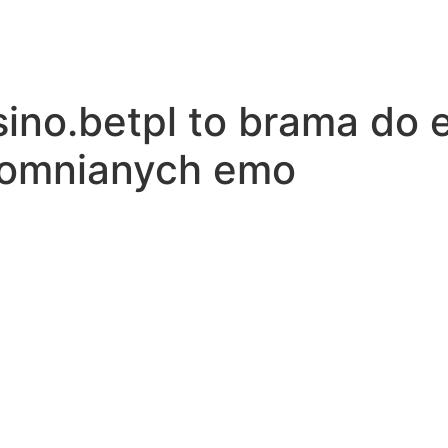
QUI SOMMES NOUS ?
MISSION
GALERIE
CONT
ino.betpl to brama do 
apomnianych emo