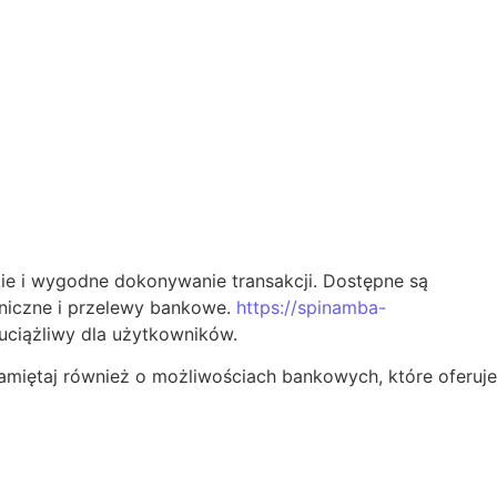
ie i wygodne dokonywanie transakcji. Dostępne są
roniczne i przelewy bankowe.
https://spinamba-
 uciążliwy dla użytkowników.
 Pamiętaj również o możliwościach bankowych, które oferuje