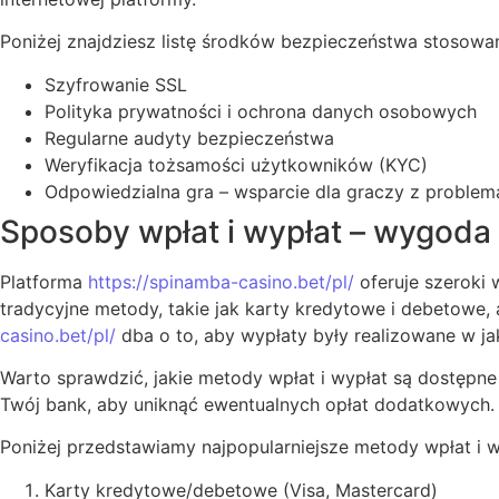
Poniżej znajdziesz listę środków bezpieczeństwa stosow
Szyfrowanie SSL
Polityka prywatności i ochrona danych osobowych
Regularne audyty bezpieczeństwa
Weryfikacja tożsamości użytkowników (KYC)
Odpowiedzialna gra – wsparcie dla graczy z proble
Sposoby wpłat i wypłat – wygoda
Platforma
https://spinamba-casino.bet/pl/
oferuje szeroki 
tradycyjne metody, takie jak karty kredytowe i debetowe,
casino.bet/pl/
dba o to, aby wypłaty były realizowane w jak
Warto sprawdzić, jakie metody wpłat i wypłat są dostępne 
Twój bank, aby uniknąć ewentualnych opłat dodatkowych.
Poniżej przedstawiamy najpopularniejsze metody wpłat i w
Karty kredytowe/debetowe (Visa, Mastercard)