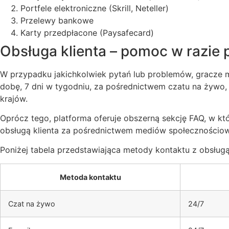
Portfele elektroniczne (Skrill, Neteller)
Przelewy bankowe
Karty przedpłacone (Paysafecard)
Obsługa klienta – pomoc w razie 
W przypadku jakichkolwiek pytań lub problemów, gracze m
dobę, 7 dni w tygodniu, za pośrednictwem czatu na żywo, p
krajów.
Oprócz tego, platforma oferuje obszerną sekcję FAQ, w kt
obsługą klienta za pośrednictwem mediów społecznościowyc
Poniżej tabela przedstawiająca metody kontaktu z obsługą 
Metoda kontaktu
Czat na żywo
24/7