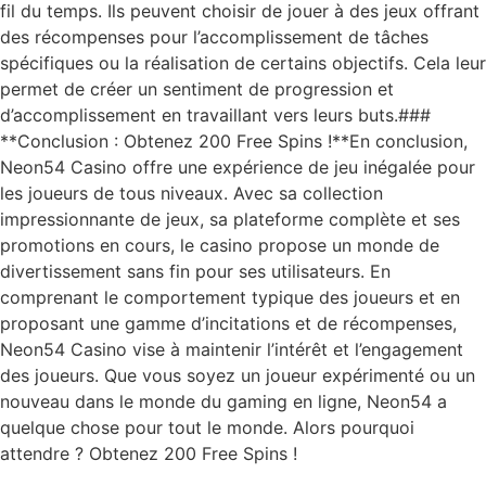
fil du temps. Ils peuvent choisir de jouer à des jeux offrant
des récompenses pour l’accomplissement de tâches
spécifiques ou la réalisation de certains objectifs. Cela leur
permet de créer un sentiment de progression et
d’accomplissement en travaillant vers leurs buts.###
**Conclusion : Obtenez 200 Free Spins !**En conclusion,
Neon54 Casino offre une expérience de jeu inégalée pour
les joueurs de tous niveaux. Avec sa collection
impressionnante de jeux, sa plateforme complète et ses
promotions en cours, le casino propose un monde de
divertissement sans fin pour ses utilisateurs. En
comprenant le comportement typique des joueurs et en
proposant une gamme d’incitations et de récompenses,
Neon54 Casino vise à maintenir l’intérêt et l’engagement
des joueurs. Que vous soyez un joueur expérimenté ou un
nouveau dans le monde du gaming en ligne, Neon54 a
quelque chose pour tout le monde. Alors pourquoi
attendre ? Obtenez 200 Free Spins !