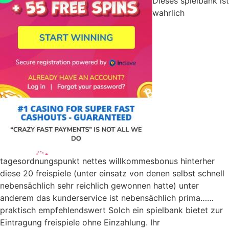
Dieses spielbank ist
wahrlich
tagesordnungspunkt nettes willkommesbonus hinterher
diese 20 freispiele (unter einsatz von denen selbst schnell
nebensächlich sehr reichlich gewonnen hatte) unter
anderem das kunderservice ist nebensächlich prima……
praktisch empfehlendswert Solch ein spielbank bietet zur
Eintragung freispiele ohne Einzahlung. Ihr