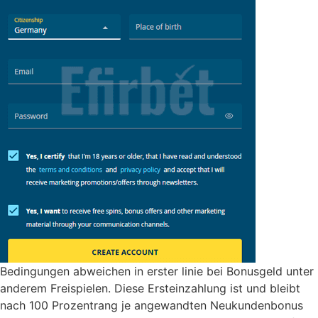
Bedingungen abweichen in erster linie bei Bonusgeld unter
anderem Freispielen. Diese Ersteinzahlung ist und bleibt
nach 100 Prozentrang je angewandten Neukundenbonus