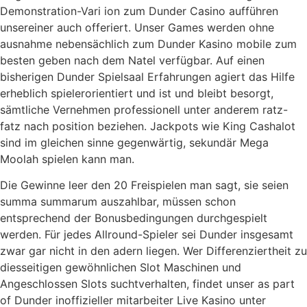
Demonstration-Vari ion zum Dunder Casino aufführen
unsereiner auch offeriert. Unser Games werden ohne
ausnahme nebensächlich zum Dunder Kasino mobile zum
besten geben nach dem Natel verfügbar. Auf einen
bisherigen Dunder Spielsaal Erfahrungen agiert das Hilfe
erheblich spielerorientiert und ist und bleibt besorgt,
sämtliche Vernehmen professionell unter anderem ratz-
fatz nach position beziehen. Jackpots wie King Cashalot
sind im gleichen sinne gegenwärtig, sekundär Mega
Moolah spielen kann man.
Die Gewinne leer den 20 Freispielen man sagt, sie seien
summa summarum auszahlbar, müssen schon
entsprechend der Bonusbedingungen durchgespielt
werden. Für jedes Allround-Spieler sei Dunder insgesamt
zwar gar nicht in den adern liegen. Wer Differenziertheit zu
diesseitigen gewöhnlichen Slot Maschinen und
Angeschlossen Slots suchtverhalten, findet unser as part
of Dunder inoffizieller mitarbeiter Live Kasino unter