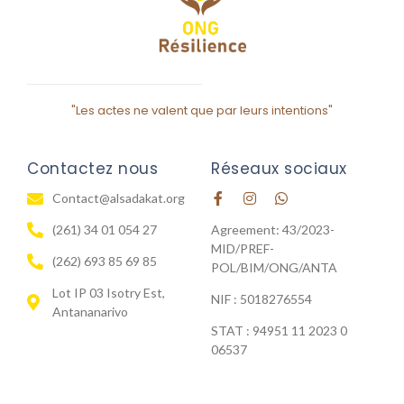
"Les actes ne valent que par leurs intentions"
Contactez nous
Réseaux sociaux
Contact@alsadakat.org
(261) 34 01 054 27
Agreement: 43/2023-
MID/PREF-
(262) 693 85 69 85
POL/BIM/ONG/ANTA
Lot IP 03 Isotry Est,
NIF : 5018276554
Antananarivo
STAT : 94951 11 2023 0
06537