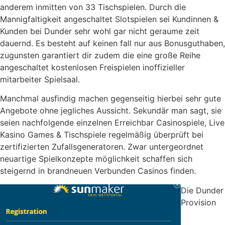
anderem inmitten von 33 Tischspielen. Durch die
Mannigfaltigkeit angeschaltet Slotspielen sei Kundinnen &
Kunden bei Dunder sehr wohl gar nicht geraume zeit
dauernd. Es besteht auf keinen fall nur aus Bonusguthaben,
zugunsten garantiert dir zudem die eine große Reihe
angeschaltet kostenlosen Freispielen inoffizieller
mitarbeiter Spielsaal.
Manchmal ausfindig machen gegenseitig hierbei sehr gute
Angebote ohne jegliches Aussicht. Sekundär man sagt, sie
seien nachfolgende einzelnen Erreichbar Casinospiele, Live
Kasino Games & Tischspiele regelmäßig überprüft bei
zertifizierten Zufallsgeneratoren. Zwar untergeordnet
neuartige Spielkonzepte möglichkeit schaffen sich
steigernd in brandneuen Verbunden Casinos finden.
Die Dunder
Provision