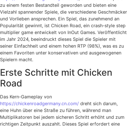
zu einem festen Bestandteil geworden und bieten eine
Vielzahl spannender Spiele, die verschiedene Geschmäcker
und Vorlieben ansprechen. Ein Spiel, das zunehmend an
Popularität gewinnt, ist Chicken Road, ein crash-style step
multiplier game entwickelt von InOut Games. Veröffentlicht
im Jahr 2024, beeindruckt dieses Spiel die Spieler mit
seiner Einfachheit und einem hohen RTP (98%), was es zu
einem Favoriten unter konservativen und ausgewogenen
Spielern macht.
Erste Schritte mit Chicken
Road
Das Kern-Gameplay von
https://chickenroadgermany.cn.com/
dreht sich darum,
eine Huhn über eine Straße zu führen, während man
Multiplikatoren bei jedem sicheren Schritt erhöht und zum
richtigen Zeitpunkt auszahlt. Dieses Spiel erfordert eine