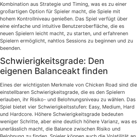
Kombination aus Strategie und Timing, was es zu einer
großartigen Option für Spieler macht, die Spiele mit
hohem Kontrollniveau genießen. Das Spiel verfügt über
eine einfache und intuitive Benutzeroberfläche, die es
neuen Spielern leicht macht, zu starten, und erfahrenen
Spielern ermöglicht, nahtlos Sessions zu beginnen und zu
beenden.
Schwierigkeitsgrade: Den
eigenen Balanceakt finden
Eines der wichtigsten Merkmale von Chicken Road sind die
einstellbaren Schwierigkeitsgrade, die es den Spielern
erlauben, ihr Risiko- und Belohnungsniveau zu wählen. Das
Spiel bietet vier Schwierigkeitsstufen: Easy, Medium, Hard
und Hardcore. Höhere Schwierigkeitsgrade bedeuten
weniger Schritte, aber eine deutlich höhere Varianz, was es
unerlässlich macht, die Balance zwischen Risiko und
Belohnung zu finden. Spieler können auch die Volatilität an