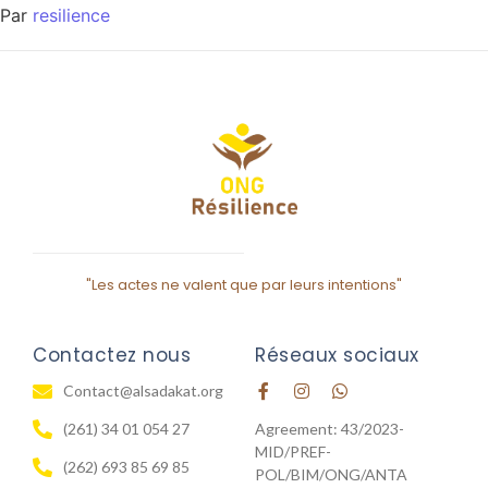
Par
resilience
"Les actes ne valent que par leurs intentions"
Contactez nous
Réseaux sociaux
Contact@alsadakat.org
(261) 34 01 054 27
Agreement: 43/2023-
MID/PREF-
(262) 693 85 69 85
POL/BIM/ONG/ANTA