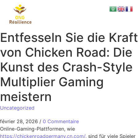
Entfesseln Sie die Kraft
von Chicken Road: Die
Kunst des Crash-Style
Multiplier Gaming
meistern
Uncategorized
février 28, 2026
/
0 Commentaire
Online-Gaming-Plattformen, wie
https://chickenroadgermany.cn.com/
, sind für viele Spieler