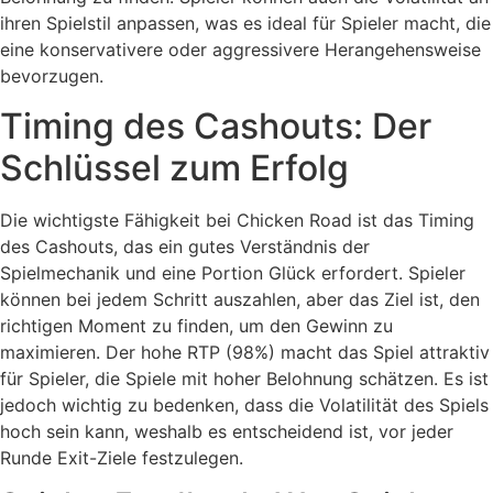
ihren Spielstil anpassen, was es ideal für Spieler macht, die
eine konservativere oder aggressivere Herangehensweise
bevorzugen.
Timing des Cashouts: Der
Schlüssel zum Erfolg
Die wichtigste Fähigkeit bei Chicken Road ist das Timing
des Cashouts, das ein gutes Verständnis der
Spielmechanik und eine Portion Glück erfordert. Spieler
können bei jedem Schritt auszahlen, aber das Ziel ist, den
richtigen Moment zu finden, um den Gewinn zu
maximieren. Der hohe RTP (98%) macht das Spiel attraktiv
für Spieler, die Spiele mit hoher Belohnung schätzen. Es ist
jedoch wichtig zu bedenken, dass die Volatilität des Spiels
hoch sein kann, weshalb es entscheidend ist, vor jeder
Runde Exit-Ziele festzulegen.