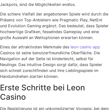
Jackpots, sind die Möglichkeiten endlos.
Die schiere Vielfalt der angebotenen Spiele wird durch die
Präsenz von Top-Anbietern wie Pragmatic Play, NetEnt
und Evolution Gaming ergänzt. Das bedeutet, dass Spieler
hochwertige Grafiken, fesselndes Gameplay und eine
große Auswahl an Wettoptionen erwarten können.
Eines der attraktivsten Merkmale des
leon casino app
Casinos ist seine benutzerfreundliche Oberfläche. Die
Navigation auf der Seite ist kinderleicht, selbst für
Neulinge. Das intuitive Design sorgt dafür, dass Spieler
sich schnell zurechtfinden und ihre Lieblingsspiele im
Handumdrehen starten können.
Erste Schritte bei Leon
Casino
Die Registrierung ist ein unkomplizierter Vorgang, bei dem