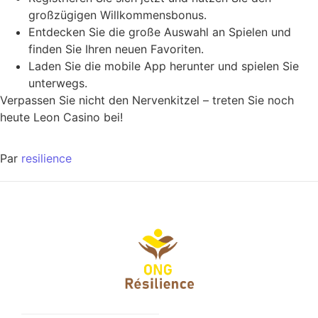
großzügigen Willkommensbonus.
Entdecken Sie die große Auswahl an Spielen und
finden Sie Ihren neuen Favoriten.
Laden Sie die mobile App herunter und spielen Sie
unterwegs.
Verpassen Sie nicht den Nervenkitzel – treten Sie noch
heute Leon Casino bei!
Par
resilience