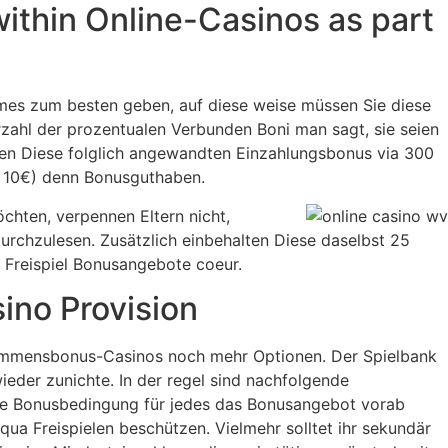
ithin Online-Casinos as part
ames zum besten geben, auf diese weise müssen Sie diese
rzahl der prozentualen Verbunden Boni man sagt, sie seien
ben Diese folglich angewandten Einzahlungsbonus via 300
 10€) denn Bonusguthaben.
öchten, verpennen Eltern nicht,
chzulesen. Zusätzlich einbehalten Diese daselbst 25
 Freispiel Bonusangebote coeur.
ino Provision
llkommensbonus-Casinos noch mehr Optionen. Der Spielbank
der zunichte. In der regel sind nachfolgende
iese Bonusbedingung für jedes das Bonusangebot vorab
 qua Freispielen beschützen. Vielmehr solltet ihr sekundär