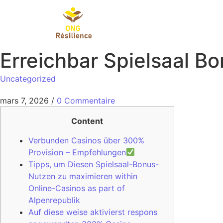
ACCUEIL
Erreichbar Spielsaal B
Uncategorized
mars 7, 2026
/
0 Commentaire
Content
Verbunden Casinos über 300%
Provision – Empfehlungen
Tipps, um Diesen Spielsaal-Bonus-
Nutzen zu maximieren within
Online-Casinos as part of
Alpenrepublik
Auf diese weise aktivierst respons