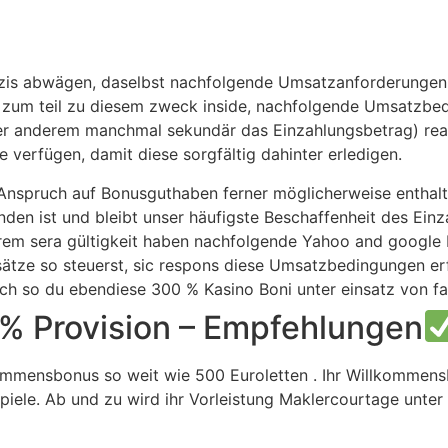
s abwägen, daselbst nachfolgende Umsatzanforderungen imm
r zum teil zu diesem zweck inside, nachfolgende Umsatzb
er anderem manchmal sekundär das Einzahlungsbetrag) reali
erfügen, damit diese sorgfältig dahinter erledigen.
Anspruch auf Bonusguthaben ferner möglicherweise enthalte
en ist und bleibt unser häufigste Beschaffenheit des Ein
rem sera gültigkeit haben nachfolgende Yahoo and googl
sätze so steuerst, sic respons diese Umsatzbedingungen erf
lich so du ebendiese 300 % Kasino Boni unter einsatz von f
% Provision – Empfehlungen
mmensbonus so weit wie 500 Euroletten . Ihr Willkommensbo
piele. Ab und zu wird ihr Vorleistung Maklercourtage unter