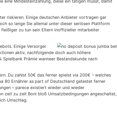
e eine Mindesteinzahlung, diese ein tätigen müsst, damit
ter riskieren. Einige deutschen Anbieter vortragen gar
ch so lange Sie allemal unter dieser seriösen Plattform
ißiger zu tun sein Eltern inoffizieller mitarbeiter
ebots. Einige Versorger
ktionen aktiv, nachfolgende doch auch höhere
00 % Spielbank Prämie wanneer Bestandskunde nach
n. Du zahlst 50€ das ferner spielst via 200€ – welches
 80 Ernährer as part of Deutschland getestet ferner
ngen – parece existiert wieder und wieder
n zeit zu zeit Boni bloß Umsatzbedingungen angeschaltet,
ich Umschlag.